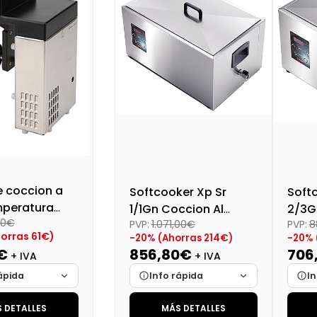
e coccion a
Softcooker Xp Sr
Soft
mperatura
1/1Gn Coccion Al
2/3G
00€
0
PVP:
1.071,00€
PVP:
8
Vacio A Baja
Vaci
orras 61€)
-20% (Ahorras 214€)
-20% 
Tempetura Sous Vide
Temp
€
856,80€
706
+ IVA
+ IVA
ápida
Info rápida
In
 DETALLES
MÁS DETALLES
Cargando…
Marca
Cargando…
Mar