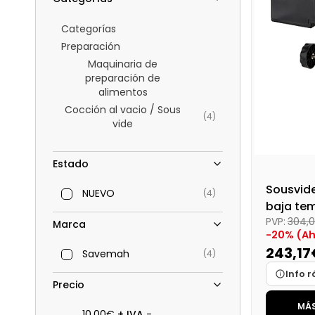
Categorías
Preparación
Maquinaria de
preparación de
alimentos
Cocción al vacio / Sous
(4)
vide
Estado
Sousvid
NUEVO
(4)
baja te
PVP:
304,
Svcp-12
Marca
-20% (Ah
243,17
Savemah
(4)
Info r
Precio
MÁS
Marca
10,00€
+ IVA
-