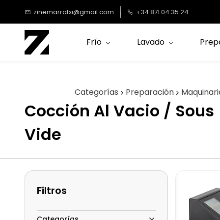
Saltar al
zinemarratxi@gmail.com
+34 871 04 35 24
contenido
principal
Frío
Lavado
Prep
Categorías
Preparación
Maquinari
Cocción Al Vacio / Sous
Vide
Filtros
Categorías