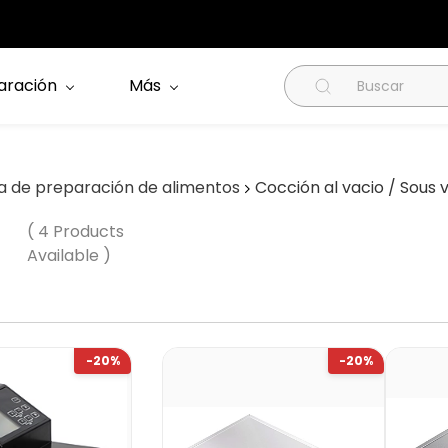
aración
Más
a de preparación de alimentos
Cocción al vacio / Sous 
( 4 Products
Available )
-20%
-20%