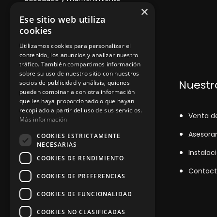
×
Ese sitio web utiliza
cookies
Utilizamos cookies para personalizar el
contenido, los anuncios y analizar nuestro
tráfico. También compartimos información
sobre su uso de nuestro sitio con nuestros
Dónde encontrarnos
Nuestro
socios de publicidad y análisis, quienes
pueden combinarla con otra información
que les haya proporcionado o que hayan
recopilado a partir del uso de sus servicios.
+348
71043524
V
enta d
Más información
zinemarratxi@gmail.com
Asesora
COOKIES ESTRICTAMENTE
NECESARIAS
Lunes a Viernes de 8hs a 16hs
Instalac
COOKIES DE RENDIMIENTO
D'es Siurells, 27, Marratxí, Illes
Contact
COOKIES DE PREFERENCIAS
Balears
COOKIES DE FUNCIONALIDAD
COOKIES NO CLASIFICADAS