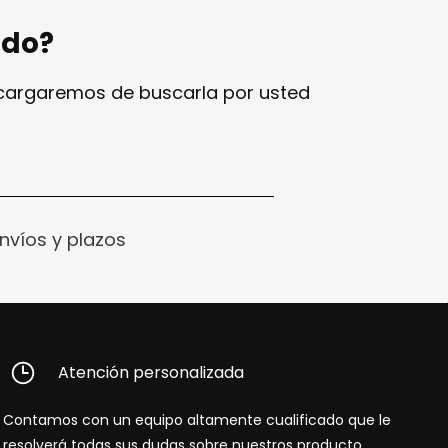
ndo?
ncargaremos de buscarla por usted
nvíos y plazos
Atención personalizada
Contamos con un equipo altamente cualificado que le
resolverá todas sus dudas sobre nuestros producto.