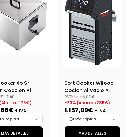
cooker Xp Sr
Soft Cooker Wifood
n Coccion Al
Cocion Al Vacio A
83,00€
PVP:
1.446,00€
o A Baja
Baja Temperatura
(Ahorras 176€)
-20% (Ahorras 289€)
etura Sous Vide
Sous Vice
,66€
1.157,09€
+ IVA
+ IVA
fo rápida
Info rápida
MÁS DETALLES
MÁS DETALLES
ca
Cargando…
Marca
Cargando…