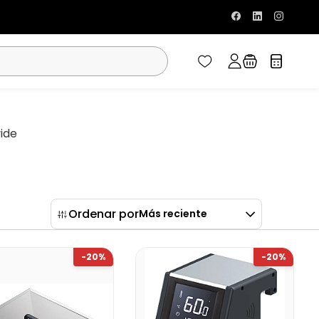
vide
Ordenar por
Más reciente
-20%
-20%