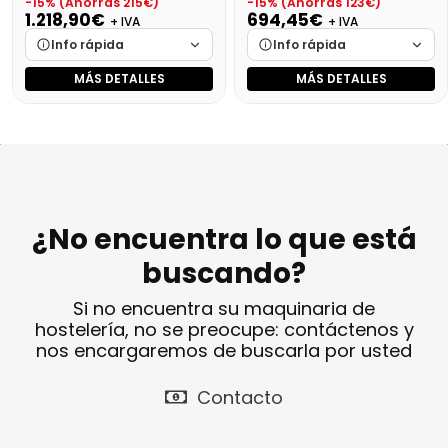
-15% (Ahorras 215€)
-15% (Ahorras 123€)
1.218,90€
694,45€
+ IVA
+ IVA
Info rápida
Info rápida
MÁS DETALLES
MÁS DETALLES
Marca
Cargando…
Marca
Cargando…
Medidas
Cargando…
Medidas
Cargando…
Disponibilidad
Cargando…
Disponibilidad
Cargando…
Precio final (+21%)
Precio final (+21%)
840,28 €
1474,87 €
¿No encuentra lo que está
buscando?
Si no encuentra su maquinaria de
hostelería, no se preocupe: contáctenos y
nos encargaremos de buscarla por usted
Contacto