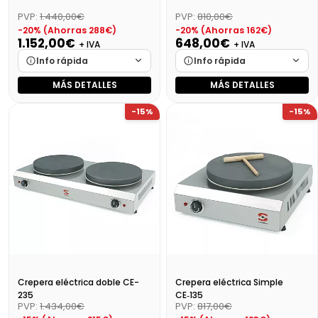
PVP:
1.440,00€
PVP:
810,00€
-20% (Ahorras 288€)
-20% (Ahorras 162€)
1.152,00€
648,00€
+ IVA
+ IVA
Info rápida
Info rápida
MÁS DETALLES
MÁS DETALLES
Marca
Cargando…
Marca
Cargando…
-15%
-15%
Medidas
Cargando…
Medidas
Cargando…
Disponibilidad
Cargando…
Disponibilidad
Cargando…
Precio final (+21%)
1393,92 €
Precio final (+21%)
784,08 €
Crepera eléctrica doble CE-
Crepera eléctrica Simple
235
CE‑135
PVP:
1.434,00€
PVP:
817,00€