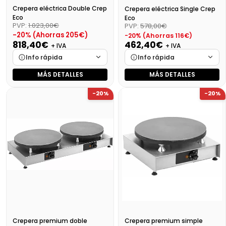
Crepera eléctrica Double Crep
Crepera eléctrica Single Crep
Eco
Eco
PVP:
1.023,00€
PVP:
578,00€
-20% (Ahorras 205€)
-20% (Ahorras 116€)
818,40€
462,40€
+ IVA
+ IVA
Info rápida
Info rápida
MÁS DETALLES
MÁS DETALLES
Marca
Cargando…
Marca
Cargando…
-20%
-20%
Medidas
Cargando…
Medidas
Cargando…
Disponibilidad
Cargando…
Disponibilidad
Cargando…
Precio final (+21%)
990,26 €
Precio final (+21%)
559,50 €
Crepera premium doble
Crepera premium simple