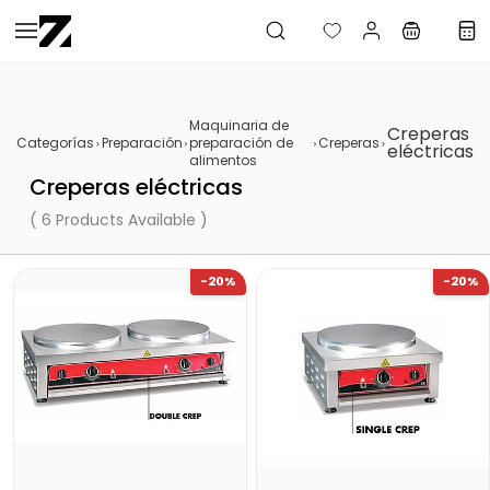
Saltar al
contenido
principal
Maquinaria de
Creperas
Categorías
Preparación
preparación de
Creperas
eléctricas
alimentos
Creperas eléctricas
( 6 Products Available )
-20%
-20%