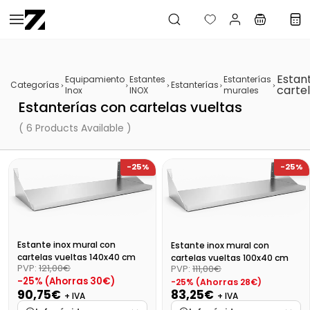
Saltar al
contenido
principal
Estan
Equipamiento
Estantes
Estanterías
Categorías
Estanterías
cartel
Inox
INOX
murales
Estanterías con cartelas vueltas
( 6 Products Available )
-25%
-25%
Estante inox mural con
Estante inox mural con
cartelas vueltas 140x40 cm
cartelas vueltas 100x40 cm
PVP:
121,00€
PVP:
111,00€
-25% (Ahorras 30€)
-25% (Ahorras 28€)
90,75€
83,25€
+ IVA
+ IVA