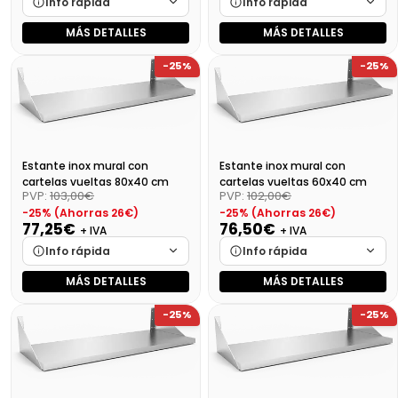
Info rápida
Info rápida
MÁS DETALLES
MÁS DETALLES
Marca
Cargando…
Marca
Cargando…
-25%
-25%
Medidas
Cargando…
Medidas
Cargando…
Disponibilidad
Cargando…
Disponibilidad
Cargando…
Precio final (+21%)
109,81 €
Precio final (+21%)
100,73 €
Estante inox mural con
Estante inox mural con
cartelas vueltas 80x40 cm
cartelas vueltas 60x40 cm
PVP:
103,00€
PVP:
102,00€
-25% (Ahorras 26€)
-25% (Ahorras 26€)
77,25€
76,50€
+ IVA
+ IVA
Info rápida
Info rápida
MÁS DETALLES
MÁS DETALLES
Marca
Cargando…
Marca
Cargando…
-25%
-25%
Medidas
Cargando…
Medidas
Cargando…
Disponibilidad
Cargando…
Disponibilidad
Cargando…
Precio final (+21%)
93,47 €
Precio final (+21%)
92,57 €