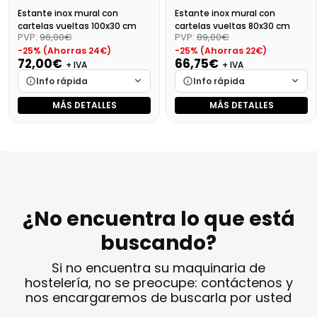
Estante inox mural con
Estante inox mural con
cartelas vueltas 100x30 cm
cartelas vueltas 80x30 cm
PVP:
96,00€
PVP:
89,00€
-25% (Ahorras 24€)
-25% (Ahorras 22€)
72,00€
66,75€
+ IVA
+ IVA
Info rápida
Info rápida
MÁS DETALLES
MÁS DETALLES
Marca
Cargando…
Marca
Cargando…
Medidas
Cargando…
Medidas
Cargando…
Disponibilidad
Cargando…
Disponibilidad
Cargando…
Precio final (+21%)
87,12 €
Precio final (+21%)
80,77 €
¿No encuentra lo que está
buscando?
Si no encuentra su maquinaria de
hostelería, no se preocupe: contáctenos y
nos encargaremos de buscarla por usted