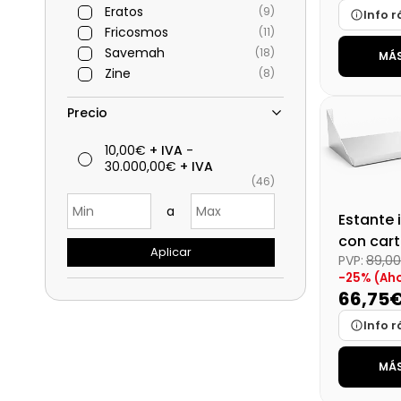
Eratos
(9)
Info r
Fricosmos
(11)
Savemah
(18)
MÁS
Marca
Zine
(8)
Medidas
Disponibi
Precio
Precio fin
10,00€
+ IVA
-
30.000,00€
+ IVA
(46)
a
Estante 
con cart
Aplicar
PVP:
89,0
80x30 c
-25% (Aho
66,75
Info r
MÁS
Marca
Medidas