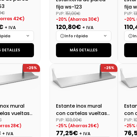
53
fija ws-123
fija 
00€
PVP:
151,00€
PVP:
1
orras 42€)
-20% (Ahorras 30€)
-20% 
€
120,80€
110
+ IVA
+ IVA
ápida
Info rápida
In
 DETALLES
MÁS DETALLES
Cargando…
Marca
Cargando…
Mar
Cargando…
Medidas
Cargando…
Medi
-25%
-25%
lidad
Cargando…
Disponibilidad
Cargando…
Disp
al (+21%)
Precio final (+21%)
146,17 €
Preci
154,40 €
inox mural
Estante inox mural
Estan
elas vueltas
con cartelas vueltas
con c
€
PVP:
103,00€
PVP:
1
cm
80x40 cm
60x4
rras 28€)
-25% (Ahorras 26€)
-25% 
€
77,25€
76,
+ IVA
+ IVA