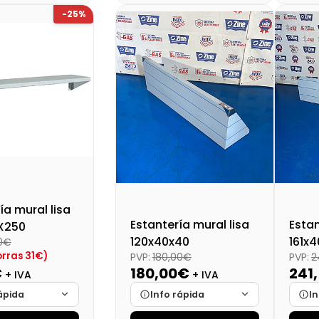
-25%
lidad
Cargando…
Disponibilidad
Cargando…
Disp
al (+21%)
119,11 €
Precio final (+21%)
108,22 €
Preci
ía mural lisa
Estantería mural lisa
Estan
X250
120x40x40
161x
00€
rras 31€)
PVP:
180,00€
PVP:
2
€
180,00€
241
+ IVA
+ IVA
ápida
Info rápida
In