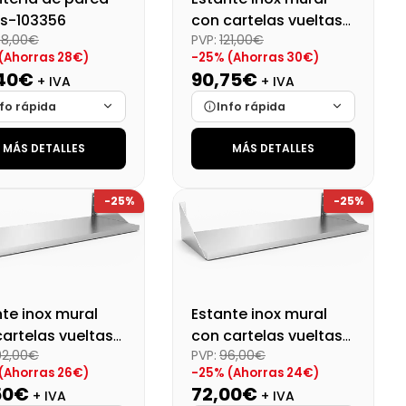
ws-103356
con cartelas vueltas
38,00€
PVP:
121,00€
140x40 cm
(Ahorras 28€)
-25% (Ahorras 30€)
,40€
90,75€
+ IVA
+ IVA
fo rápida
Info rápida
MÁS DETALLES
MÁS DETALLES
ca
Cargando…
Marca
Cargando…
das
Cargando…
Medidas
Cargando…
-25%
-25%
onibilidad
Cargando…
Disponibilidad
Cargando…
o final (+21%)
Precio final (+21%)
109,81 €
133,58 €
te inox mural
Estante inox mural
artelas vueltas
con cartelas vueltas
02,00€
PVP:
96,00€
0 cm
100x30 cm
(Ahorras 26€)
-25% (Ahorras 24€)
50€
72,00€
+ IVA
+ IVA