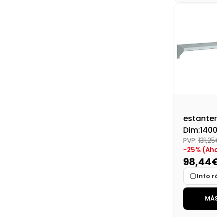
Disponibi
Precio fin
estanter
Dim:140
PVP:
131,2
-25% (Ah
98,44
Info r
MÁS
Marca
Medidas