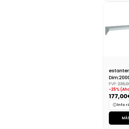
Disponibi
Precio fin
estanter
Dim:200
PVP:
236,
-25% (Ah
177,00
Info r
MÁS
Marca
Medidas