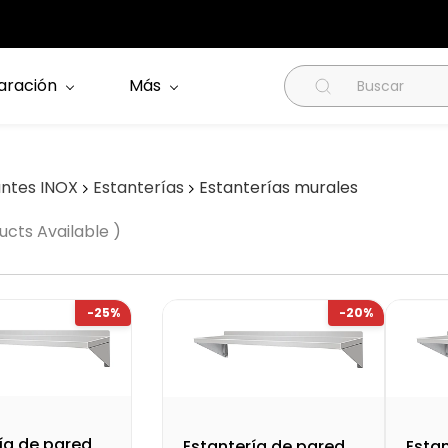
aración
Más
antes INOX
Estanterías
Estanterías murales
ucts Available )
-25%
-20%
ía de pared
Estantería de pared
Esta