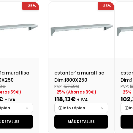
-25%
-25%
lidad
Cargando…
Disponibilidad
Cargando…
Disp
al (+21%)
80,77 €
Precio final (+21%)
Preci
107,09 €
ía mural lisa
estantería mural lisa
estan
0X250
Dim:1800X250
Dim:
00€
PVP:
157,50€
PVP:
1
orras 59€)
-25% (Ahorras 39€)
-25% 
€
118,13€
102
+ IVA
+ IVA
ápida
Info rápida
In
 DETALLES
MÁS DETALLES
Cargando…
Marca
Cargando…
Mar
Cargando…
Medidas
Cargando…
Medi