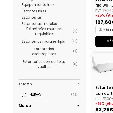
Equipamiento Inox
fija ws-1
PVP:
170,
Estantes INOX
-25% (Ah
Estanterías
127,60
Estanterías murales
Estanterías murales
Info r
(11)
regulables
Estanterias murales fijas
MÁS
(27)
Marca
Estanterías
Medidas
(2)
escurreplatos
Disponibi
Estanterías con cartelas
(6)
Precio fin
vueltas
Estado
Estante 
con cart
NUEVO
(43)
PVP:
111,00
100x40 
-25% (Aho
Marca
83,25