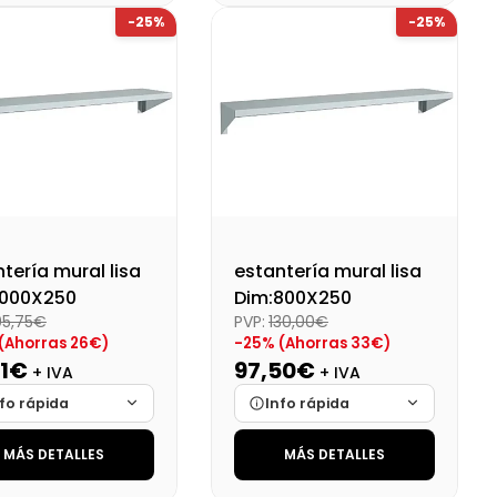
-25%
-25%
onibilidad
Cargando…
Disponibilidad
Cargando…
o final (+21%)
Precio final (+21%)
123,88 €
162,44 €
tería mural lisa
estantería mural lisa
1000X250
Dim:800X250
05,75€
PVP:
130,00€
(Ahorras 26€)
-25% (Ahorras 33€)
31€
97,50€
+ IVA
+ IVA
fo rápida
Info rápida
MÁS DETALLES
MÁS DETALLES
ca
Cargando…
Marca
Cargando…
das
Cargando…
Medidas
Cargando…