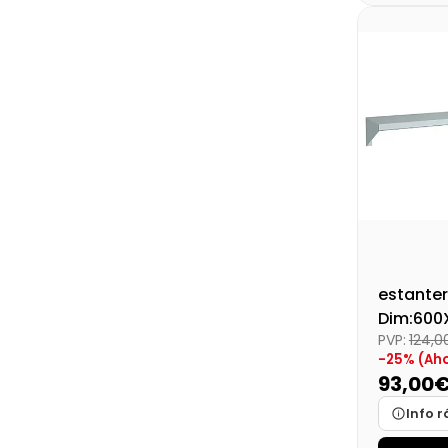
Disponibi
Precio fin
estanter
Dim:600
PVP:
124,
-25% (Aho
93,00
Info r