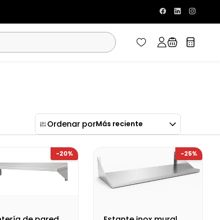
Ordenar por
Más reciente
-20%
-25%
ntería de pared
Estante inox mural