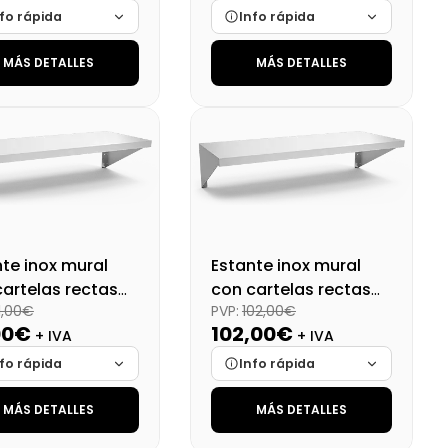
fo rápida
Info rápida
MÁS DETALLES
MÁS DETALLES
ca
Cargando…
Marca
Cargando…
das
Cargando…
Medidas
Cargando…
onibilidad
Cargando…
Disponibilidad
Cargando…
o final (+21%)
92,57 €
Precio final (+21%)
87,12 €
te inox mural
Estante inox mural
cartelas rectas
con cartelas rectas
11,00€
PVP:
102,00€
40 cm
60x40 cm
00€
102,00€
+ IVA
+ IVA
fo rápida
Info rápida
MÁS DETALLES
MÁS DETALLES
ca
Cargando…
Marca
Cargando…
das
Cargando…
Medidas
Cargando…