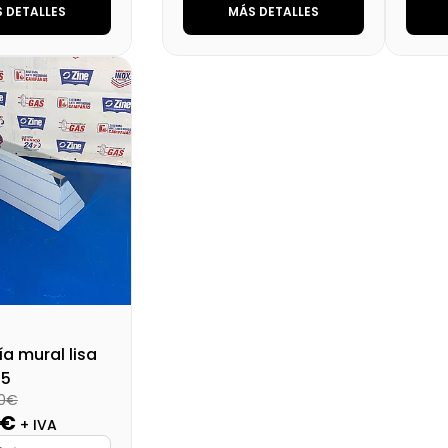
 DETALLES
MÁS DETALLES
Cargando…
Marca
Cargando…
Mar
Cargando…
Medidas
Cargando…
Medi
lidad
Cargando…
Disponibilidad
Cargando…
Disp
al (+21%)
112,53 €
Precio final (+21%)
Preci
217,80 €
ía mural lisa
35
50€
0€
+ IVA