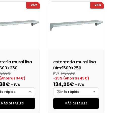
-25%
-25%
onibilidad
Cargando…
Disponibilidad
Cargando…
o final (+21%)
134,31 €
Precio final (+21%)
123,42 €
tería mural lisa
estantería mural lisa
1600X250
Dim:1500X250
36,50€
PVP:
179,00€
(Ahorras 34€)
-25% (Ahorras 45€)
,38€
134,25€
+ IVA
+ IVA
fo rápida
Info rápida
MÁS DETALLES
MÁS DETALLES
ca
Cargando…
Marca
Cargando…
das
Cargando…
Medidas
Cargando…