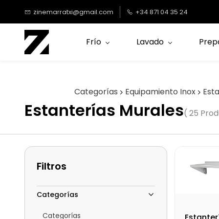
Saltar al
zinemarratxi@gmail.com
+34 871 04 35 24
contenido
principal
Frío
Lavado
Prep
Categorías
Equipamiento Inox
Est
Estanterías Murales
( 25 Prod
Filtros
Categorías
Categorías
Estanter