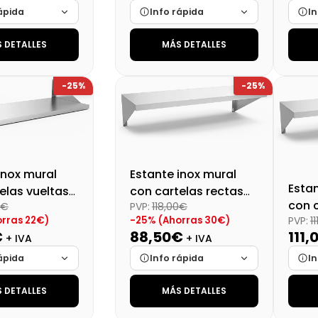
ápida
Info rápida
In
 DETALLES
MÁS DETALLES
Cargando…
Marca
Cargando…
Mar
Cargando…
Medidas
Cargando…
Medi
-25%
-25%
lidad
Cargando…
Disponibilidad
Cargando…
Disp
al (+21%)
Precio final (+21%)
93,47 €
Preci
100,73 €
inox mural
Estante inox mural
Estan
elas vueltas
con cartelas rectas
con 
0€
PVP:
118,00€
m
120x40 cm
rras 22€)
-25% (Ahorras 30€)
PVP:
1
100x
€
88,50€
111,
+ IVA
+ IVA
ápida
Info rápida
In
 DETALLES
MÁS DETALLES
Cargando…
Marca
Cargando…
Mar
Cargando…
Medidas
Cargando…
Medi