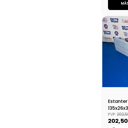
MÁS
Marca
Medidas
Disponibi
Precio fin
Estanter
135x26x
PVP:
202,
202,5