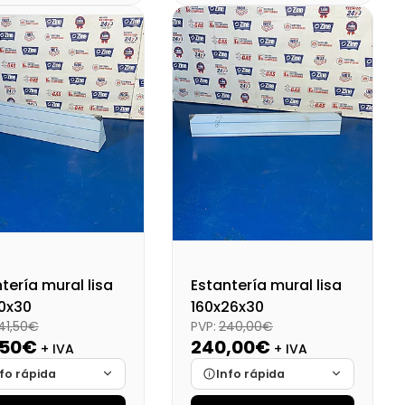
onibilidad
Cargando…
Disponibilidad
Cargando…
o final (+21%)
95,97 €
Precio final (+21%)
117,98 €
tería mural lisa
Estantería mural lisa
40x30
160x26x30
41,50€
PVP:
240,00€
,50€
240,00€
+ IVA
+ IVA
fo rápida
Info rápida