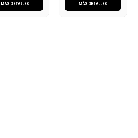
MÁS DETALLES
MÁS DETALLES
ca
Cargando…
Marca
Cargando…
das
Cargando…
Medidas
Cargando…
onibilidad
Cargando…
Disponibilidad
Cargando…
o final (+21%)
Precio final (+21%)
292,22 €
290,40 €