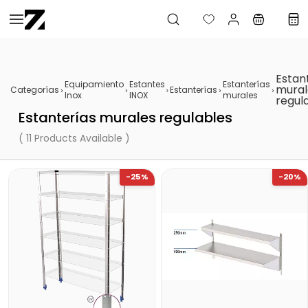
Saltar al
contenido
principal
Estan
Equipamiento
Estantes
Estanterías
mural
Categorías
Estanterías
Inox
INOX
murales
regul
Estanterías murales regulables
( 11 Products Available )
-25%
-20%