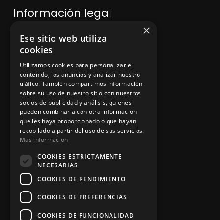
Información legal
×
Ese sitio web utiliza
Política de privacidad
cookies
Aviso legal
Utilizamos cookies para personalizar el
contenido, los anuncios y analizar nuestro
tráfico. También compartimos información
sobre su uso de nuestro sitio con nuestros
socios de publicidad y análisis, quienes
App Zine Hostelería
pueden combinarla con otra información
que les haya proporcionado o que hayan
recopilado a partir del uso de sus servicios.
Más información
COOKIES ESTRICTAMENTE
NECESARIAS
COOKIES DE RENDIMIENTO
COOKIES DE PREFERENCIAS
Síguenos
COOKIES DE FUNCIONALIDAD