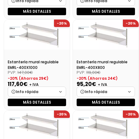
Info rápida
Info rápida
MÁS DETALLES
MÁS DETALLES
Marca
Cargando…
Marca
Cargando…
-20%
-20%
Medidas
Cargando…
Medidas
Cargando…
Disponibilidad
Cargando…
Disponibilidad
Cargando…
Precio final (+21%)
198,44 €
Precio final (+21%)
178,11 €
Estantería mural regulable
Estantería mural regulable
EMRL-400X1000
EMRL-400X800
PVP:
147,00€
PVP:
119,00€
-20% (Ahorras 29€)
-20% (Ahorras 24€)
117,60€
95,20€
+ IVA
+ IVA
Info rápida
Info rápida
MÁS DETALLES
MÁS DETALLES
Marca
Cargando…
Marca
Cargando…
-20%
-20%
Medidas
Cargando…
Medidas
Cargando…
Disponibilidad
Cargando…
Disponibilidad
Cargando…
Precio final (+21%)
142,30 €
Precio final (+21%)
115,19 €