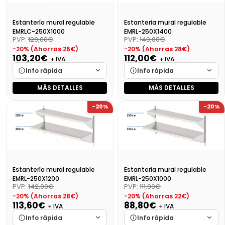
Estantería mural regulable
Estantería mural regulable
EMRLC-250X1000
EMRL-250X1400
PVP:
129,00€
PVP:
140,00€
-20% (Ahorras 26€)
-20% (Ahorras 28€)
103,20€
112,00€
+ IVA
+ IVA
Info rápida
Info rápida
MÁS DETALLES
MÁS DETALLES
Marca
Cargando…
Marca
Cargando…
-20%
-20%
Medidas
Cargando…
Medidas
Cargando…
Disponibilidad
Cargando…
Disponibilidad
Cargando…
Precio final (+21%)
124,87 €
Precio final (+21%)
135,52 €
Estantería mural regulable
Estantería mural regulable
EMRL-250X1200
EMRL-250X1000
PVP:
142,00€
PVP:
111,00€
-20% (Ahorras 28€)
-20% (Ahorras 22€)
113,60€
88,80€
+ IVA
+ IVA
Info rápida
Info rápida