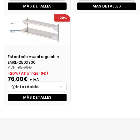
MÁS DETALLES
MÁS DETALLES
Marca
Cargando…
Marca
Cargando…
-20%
Medidas
Cargando…
Medidas
Cargando…
Disponibilidad
Cargando…
Disponibilidad
Cargando…
Precio final (+21%)
137,46 €
Precio final (+21%)
107,45 €
Estantería mural regulable
EMRL-250X800
PVP:
95,00€
-20% (Ahorras 19€)
76,00€
+ IVA
Info rápida
MÁS DETALLES
Marca
Cargando…
Medidas
Cargando…
Disponibilidad
Cargando…
Precio final (+21%)
91,96 €