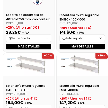
Soporte de estantería de
Estantería mural regulable
40x40x1750 mm. con contera
EMRLC-400X1000
PVP:
39,00€
PVP:
177,00€
-25% (Ahorras 10€)
-20% (Ahorras 35€)
29,25€
141,60€
+ IVA
+ IVA
Info rápida
Info rápida
MÁS DETALLES
MÁS DETALLES
Marca
Cargando…
Marca
Cargando…
-20%
-20%
Medidas
Cargando…
Medidas
Cargando…
Disponibilidad
Cargando…
Disponibilidad
Cargando…
Precio final (+21%)
35,39 €
Precio final (+21%)
171,34 €
Estantería mural regulable
Estantería mural regulable
EMRL-400X1400
EMRL-400X1200
PVP:
205,00€
PVP:
184,00€
-20% (Ahorras 41€)
-20% (Ahorras 37€)
164,00€
147,20€
+ IVA
+ IVA