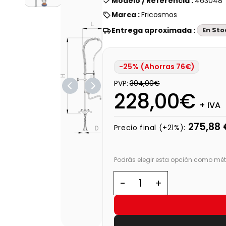
Modelo / Referencia :
463048
Marca :
Fricosmos
Entrega aproximada :
En Sto
-25% (Ahorras 76€)
PVP:
304,00€
228,00€
+ IVA
275,88 
Precio final (+21%):
Podrás elegir esta opción como mét