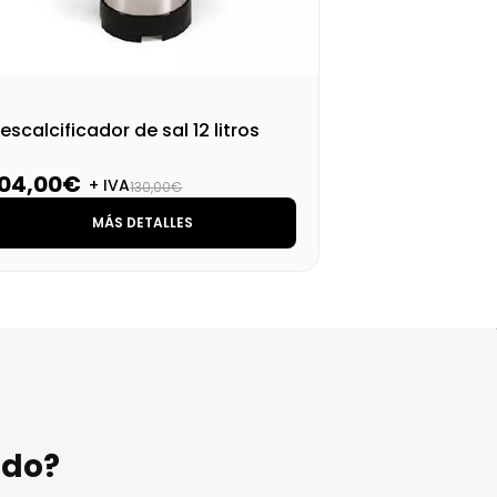
escalcificador de sal 12 litros
Des
104,00€
96
+ IVA
130,00€
MÁS DETALLES
ndo?