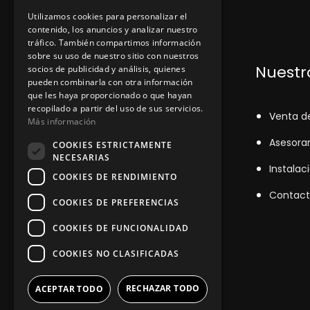
Utilizamos cookies para personalizar el
contenido, los anuncios y analizar nuestro
tráfico. También compartimos información
sobre su uso de nuestro sitio con nuestros
Dónde encontrarnos
Nuestro
socios de publicidad y análisis, quienes
pueden combinarla con otra información
que les haya proporcionado o que hayan
recopilado a partir del uso de sus servicios.
+348
71043524
V
enta d
Más información
zinemarratxi@gmail.com
Asesora
COOKIES ESTRICTAMENTE
NECESARIAS
Lunes a Viernes de 8hs a 16hs
Instalac
COOKIES DE RENDIMIENTO
D'es Siurells, 27, Marratxí, Illes
Contact
COOKIES DE PREFERENCIAS
Balears
COOKIES DE FUNCIONALIDAD
COOKIES NO CLASIFICADAS
RECHAZAR TODO
ACEPTAR TODO