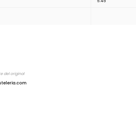
5.45
 del original
steleria.com