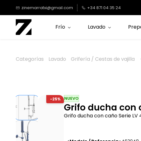
Saltar al
zinemarratxi@gmail.com
+34 871 04 35 24
contenido
principal
Frío
Lavado
Prep
Categorías
Lavado
Grifería / Cestas de vajilla
NUEVO
-25%
Grifo ducha con 
Grifo ducha con caño Serie LV