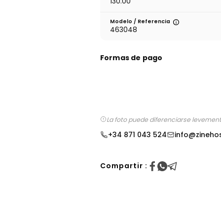
130.00
Modelo / Referencia
463048
Formas de pago
La foto puede diferenciarse levemente
+34 871 043 524
info@zineho
Compartir :