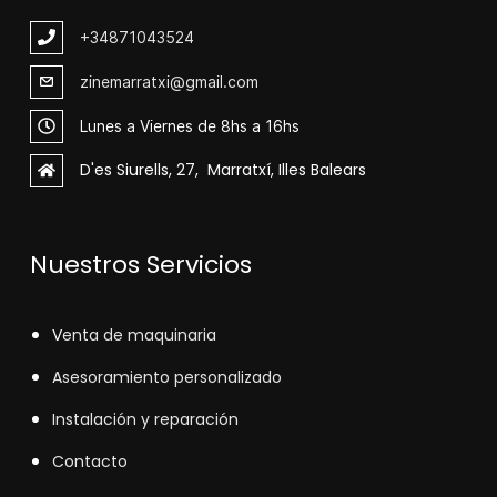
+348
71043524
zinemarratxi@gmail.com
Lunes a Viernes de 8hs a 16hs
D'es Siurells, 27, Marratxí, Illes Balears
Nuestros Servicios
V
enta de maquinaria
Asesoramiento personalizado
Instalación y reparación
Contacto