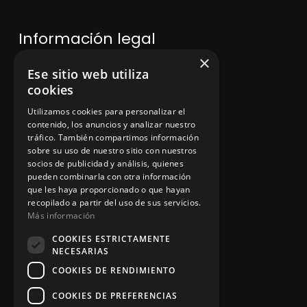
Información legal
×
Ese sitio web utiliza
Política de privacidad
cookies
Aviso legal
Utilizamos cookies para personalizar el
contenido, los anuncios y analizar nuestro
tráfico. También compartimos información
sobre su uso de nuestro sitio con nuestros
socios de publicidad y análisis, quienes
App Zine Hostelería
pueden combinarla con otra información
que les haya proporcionado o que hayan
recopilado a partir del uso de sus servicios.
Más información
COOKIES ESTRICTAMENTE
NECESARIAS
COOKIES DE RENDIMIENTO
COOKIES DE PREFERENCIAS