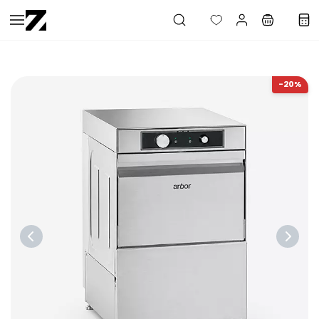
Saltar al
contenido
principal
-20%