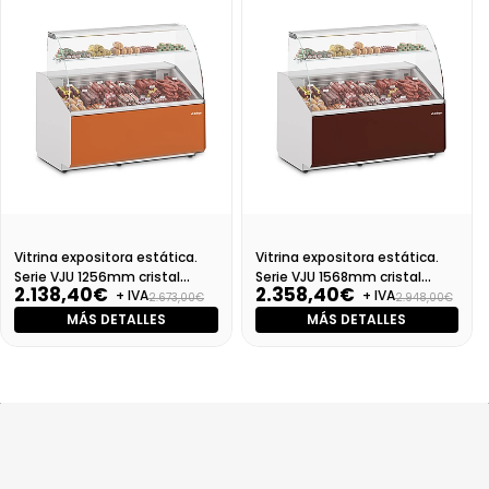
Vitrina expositora estática.
Vitrina expositora estática.
Serie VJU 1256mm cristal
Serie VJU 1568mm cristal
2.138,40€
2.358,40€
+ IVA
+ IVA
curvo
curvo
2.673,00€
2.948,00€
MÁS DETALLES
MÁS DETALLES