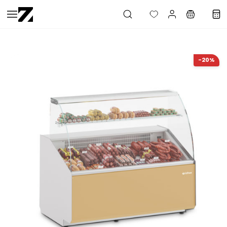
Saltar al
contenido
principal
-20%