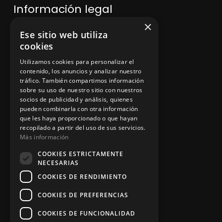
Información legal
×
Ese sitio web utiliza
Política de privacidad
cookies
Aviso legal
Utilizamos cookies para personalizar el
contenido, los anuncios y analizar nuestro
tráfico. También compartimos información
sobre su uso de nuestro sitio con nuestros
socios de publicidad y análisis, quienes
App Zine Hostelería
pueden combinarla con otra información
que les haya proporcionado o que hayan
recopilado a partir del uso de sus servicios.
Más información
COOKIES ESTRICTAMENTE
NECESARIAS
COOKIES DE RENDIMIENTO
COOKIES DE PREFERENCIAS
Síguenos
COOKIES DE FUNCIONALIDAD