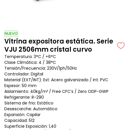
NUEVO
Vitrina expositora estática. Serie
VJU 2506mm cristal curvo
Temperatura: 3°C / +6°C
Clase Climática: 4 / 38°C
Tensión/Frecuencia: 230V/1ph/50Hz
Controlador: Digital
Material (EXT/INT): Ext: Acero galvanizado / Int: PVC
Espesor: 50 mm
Aislamiento: 40kg/m³ / Free CFC’s / Zero ODP-GWP
Refrigerante: R-290
Sistema de frio: Estático
Desescarche: Automático
Expansión: Capilar
Capacidad: 512
Superficie Exposición: 1,40