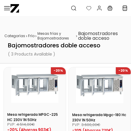
Saltar al
contenido
principal
Bajomostradores
Mesas frías y
Categorías
Frío
doble acceso
Bajomostradores
Bajomostradores doble acceso
( 3 Products Available )
-20%
-20%
Mesa refrigerada MPGC-225
Mesa refrigerada Mpgc-180 Hc
HC 230V 1N 50Hz
230V 1N 50Hz
PVP:
4.514,00€
PVP:
3.600,00€
-20% (Ahorras 903€)
-20% (Ahorras 720€)