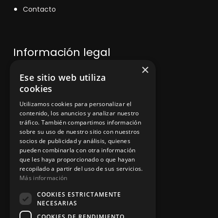
Contacto
Información legal
×
Ese sitio web utiliza
Política de privacidad
cookies
Aviso legal
Utilizamos cookies para personalizar el
contenido, los anuncios y analizar nuestro
tráfico. También compartimos información
sobre su uso de nuestro sitio con nuestros
socios de publicidad y análisis, quienes
App Zine Hostelería
pueden combinarla con otra información
que les haya proporcionado o que hayan
recopilado a partir del uso de sus servicios.
Más información
COOKIES ESTRICTAMENTE
NECESARIAS
COOKIES DE RENDIMIENTO