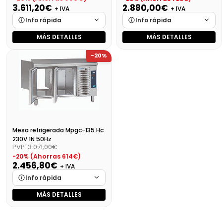
3.611,20€
2.880,00€
+ IVA
+ IVA
Info rápida
Info rápida
MÁS DETALLES
MÁS DETALLES
Marca
Cargando…
Marca
Cargando…
-20%
Medidas
Cargando…
Medidas
Cargando…
Disponibilidad
Cargando…
Disponibilidad
Cargando…
Precio final (+21%)
4369,55 €
Precio final (+21%)
3484,80 €
Mesa refrigerada Mpgc-135 Hc
230V 1N 50Hz
PVP:
3.071,00€
-20% (Ahorras 614€)
2.456,80€
+ IVA
Info rápida
MÁS DETALLES
Marca
Cargando…
Medidas
Cargando…