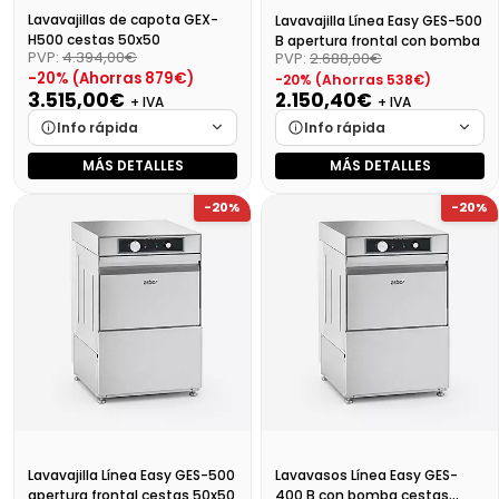
Lavavajillas de capota GEX-
Lavavajilla Línea Easy GES-500
H500 cestas 50x50
B apertura frontal con bomba
PVP:
4.394,00€
PVP:
2.688,00€
-20% (Ahorras 879€)
-20% (Ahorras 538€)
3.515,00€
2.150,40€
+ IVA
+ IVA
Info rápida
Info rápida
MÁS DETALLES
MÁS DETALLES
Marca
Cargando…
Marca
Cargando…
-20%
-20%
Medidas
Cargando…
Medidas
Cargando…
Disponibilidad
Cargando…
Disponibilidad
Cargando…
Precio final (+21%)
4253,15 €
Precio final (+21%)
2601,98 €
Lavavajilla Línea Easy GES-500
Lavavasos Línea Easy GES-
apertura frontal cestas 50x50
400 B con bomba cestas