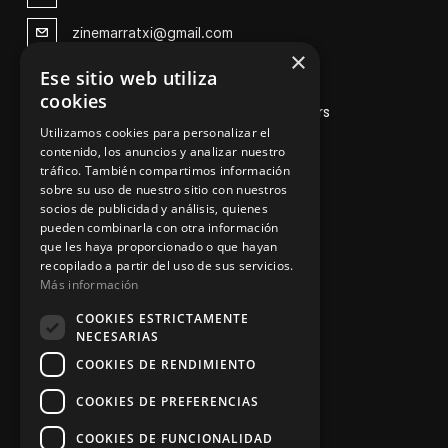
zinemarratxi@gmail.com
×
Lunes a Viernes de 8hs a 16hs
Ese sitio web utiliza
cookies
D'es Siurells, 27, Marratxí, Illes Balears
Utilizamos cookies para personalizar el
contenido, los anuncios y analizar nuestro
tráfico. También compartimos información
sobre su uso de nuestro sitio con nuestros
Nuestros Servicios
socios de publicidad y análisis, quienes
pueden combinarla con otra información
que les haya proporcionado o que hayan
V
enta de maquinaria
recopilado a partir del uso de sus servicios.
Más información
Asesoramiento personalizado
COOKIES ESTRICTAMENTE
Instalación y reparación
NECESARIAS
COOKIES DE RENDIMIENTO
Contacto
COOKIES DE PREFERENCIAS
COOKIES DE FUNCIONALIDAD