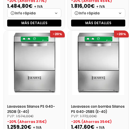
-20% (Ahorras 371€)
-20% (Ahorras 454€)
1.484,80€
1.816,00€
+ IVA
+ IVA
Info rápida
Info rápida
MÁS DETALLES
MÁS DETALLES
Marca
Cargando…
Marca
Cargando…
-20%
-20%
Medidas
Cargando…
Medidas
Cargando…
Disponibilidad
Cargando…
Disponibilidad
Cargando…
Precio final (+21%)
1796,61 €
Precio final (+21%)
2197,36 €
Lavavasos Silanos PS G40-
Lavavasos con bomba Silanos
25DB (E-40)
PS G40-25BS (E-40)
PVP:
1.574,00€
PVP:
1.772,00€
-20% (Ahorras 315€)
-20% (Ahorras 354€)
1.259,20€
1.417,60€
+ IVA
+ IVA