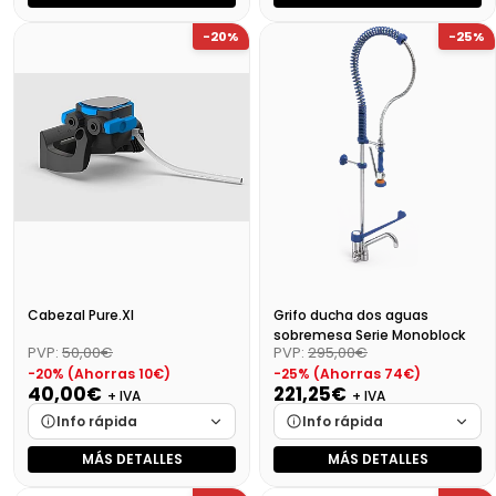
Marca
Cargando…
Marca
Cargando…
-20%
-25%
Medidas
Cargando…
Medidas
Cargando…
Disponibilidad
Cargando…
Disponibilidad
Cargando…
Precio final (+21%)
Precio final (+21%)
3752,96 €
4060,76 €
Cabezal Pure.Xl
Grifo ducha dos aguas
sobremesa Serie Monoblock
PVP:
50,00€
PVP:
295,00€
-20% (Ahorras 10€)
-25% (Ahorras 74€)
40,00€
221,25€
+ IVA
+ IVA
Info rápida
Info rápida
MÁS DETALLES
MÁS DETALLES
Marca
Cargando…
Marca
Cargando…