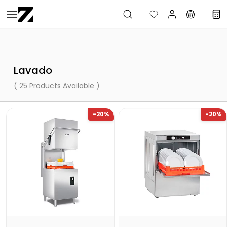
Saltar al
contenido
principal
Lavado
( 25 Products Available )
-20%
-20%