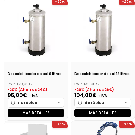
-20%
-20%
Medidas
Cargando…
Medidas
Cargando…
Disponibilidad
Cargando…
Disponibilidad
Cargando…
Precio final (+21%)
48,40 €
Precio final (+21%)
267,71 €
Descalcificador de sal 8 litros
Descalcificador de sal 12 litros
PVP:
120,00€
PVP:
130,00€
-20% (Ahorras 24€)
-20% (Ahorras 26€)
96,00€
104,00€
+ IVA
+ IVA
Info rápida
Info rápida
MÁS DETALLES
MÁS DETALLES
Marca
Cargando…
Marca
Cargando…
-25%
-25%
Medidas
Cargando…
Medidas
Cargando…
Disponibilidad
Cargando…
Disponibilidad
Cargando…