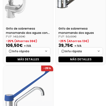
Grifo de sobremesa
Grifo de sobremesa
monomando dos aguas con
monomando dos aguas
PVP:
142,00€
PVP:
53,00€
caño elevado
-25% (Ahorras 36€)
-25% (Ahorras 13€)
106,50€
39,75€
+ IVA
+ IVA
Info rápida
Info rápida
MÁS DETALLES
MÁS DETALLES
Marca
Cargando…
Marca
Cargando…
-25%
Medidas
Cargando…
Medidas
Cargando…
Disponibilidad
Cargando…
Disponibilidad
Cargando…
Precio final (+21%)
128,87 €
Precio final (+21%)
48,10 €