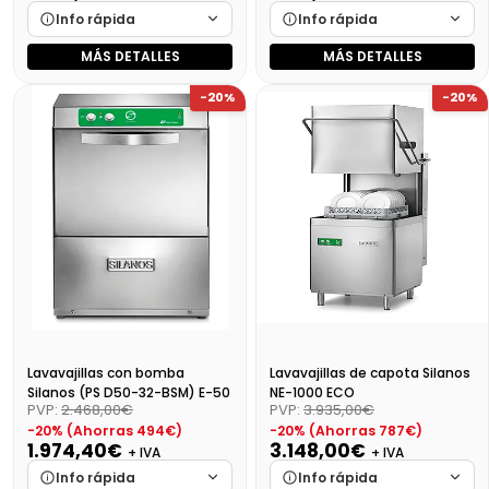
Info rápida
Info rápida
MÁS DETALLES
MÁS DETALLES
Marca
Cargando…
Marca
Cargando…
-20%
-20%
Medidas
Cargando…
Medidas
Cargando…
Disponibilidad
Cargando…
Disponibilidad
Cargando…
Precio final (+21%)
1523,63 €
Precio final (+21%)
1715,30 €
Lavavajillas con bomba
Lavavajillas de capota Silanos
Silanos (PS D50-32-BSM) E-50
NE-1000 ECO
PVP:
2.468,00€
PVP:
3.935,00€
-20% (Ahorras 494€)
-20% (Ahorras 787€)
1.974,40€
3.148,00€
+ IVA
+ IVA
Info rápida
Info rápida