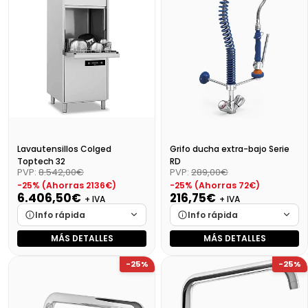
Precio final (+21%)
116,16 €
Precio final (+21%)
125,84 €
Lavautensillos Colged
Grifo ducha extra-bajo Serie
Toptech 32
RD
PVP:
8.542,00€
PVP:
289,00€
-25% (Ahorras 2136€)
-25% (Ahorras 72€)
6.406,50€
216,75€
+ IVA
+ IVA
Info rápida
Info rápida
MÁS DETALLES
MÁS DETALLES
Marca
Cargando…
Marca
Cargando…
-25%
-25%
Medidas
Cargando…
Medidas
Cargando…
Disponibilidad
Cargando…
Disponibilidad
Cargando…
Precio final (+21%)
7751,87 €
Precio final (+21%)
262,27 €