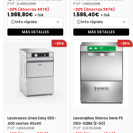
PVP:
2.486,00€
PVP:
1.983,00€
40x40
-20% (Ahorras 497€)
-20% (Ahorras 397€)
1.988,80€
1.586,40€
+ IVA
+ IVA
Info rápida
Info rápida
MÁS DETALLES
MÁS DETALLES
Marca
Cargando…
Marca
Cargando…
-20%
-20%
Medidas
Cargando…
Medidas
Cargando…
Disponibilidad
Cargando…
Disponibilidad
Cargando…
Precio final (+21%)
Precio final (+21%)
1919,54 €
2406,45 €
Lavavasos Línea Easy GES-
Lavavajillas Silanos Serie PS
400 cestas 40x40
D50-32BM (E-50)
PVP:
1.856,00€
PVP:
2.270,00€