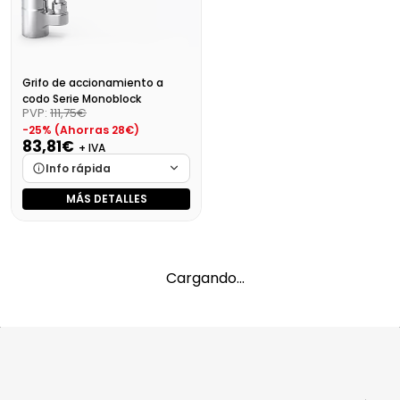
Grifo de accionamiento a
codo Serie Monoblock
PVP:
111,75€
-25% (Ahorras 28€)
83,81€
+ IVA
Info rápida
MÁS DETALLES
Marca
Cargando…
Medidas
Cargando…
Disponibilidad
Cargando…
Cargando…
Precio final (+21%)
101,41 €