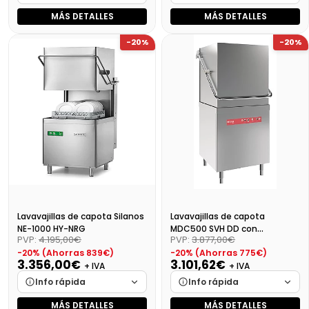
MÁS DETALLES
MÁS DETALLES
Marca
Cargando…
Marca
Cargando…
-20%
-20%
Medidas
Cargando…
Medidas
Cargando…
Disponibilidad
Cargando…
Disponibilidad
Cargando…
Precio final (+21%)
2389,02 €
Precio final (+21%)
3809,08 €
Lavavajillas de capota Silanos
Lavavajillas de capota
NE-1000 HY-NRG
MDC500 SVH DD con
PVP:
4.195,00€
PVP:
3.877,00€
dosificador de detergente
-20% (Ahorras 839€)
-20% (Ahorras 775€)
3.356,00€
3.101,62€
+ IVA
+ IVA
Info rápida
Info rápida
MÁS DETALLES
MÁS DETALLES