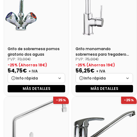
Grifo de sobremesa pomos
Grifo monomando
giratorio dos aguas
sobremesa para fregadero
PVP:
73,00€
PVP:
75,00€
serie Ecológica
-25% (Ahorras 18€)
-25% (Ahorras 19€)
54,75€
56,25€
+ IVA
+ IVA
Info rápida
Info rápida
MÁS DETALLES
MÁS DETALLES
Marca
Cargando…
Marca
Cargando…
-25%
-25%
Medidas
Cargando…
Medidas
Cargando…
Disponibilidad
Cargando…
Disponibilidad
Cargando…
Precio final (+21%)
66,25 €
Precio final (+21%)
68,06 €