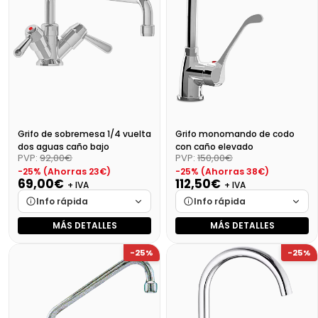
Grifo de sobremesa 1/4 vuelta
Grifo monomando de codo
dos aguas caño bajo
con caño elevado
PVP:
92,00€
PVP:
150,00€
-25% (Ahorras 23€)
-25% (Ahorras 38€)
69,00€
112,50€
+ IVA
+ IVA
Info rápida
Info rápida
MÁS DETALLES
MÁS DETALLES
Marca
Cargando…
Marca
Cargando…
-25%
-25%
Medidas
Cargando…
Medidas
Cargando…
Disponibilidad
Cargando…
Disponibilidad
Cargando…
Precio final (+21%)
83,49 €
Precio final (+21%)
136,13 €