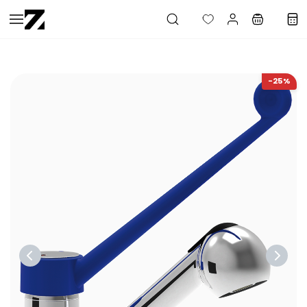
Saltar al
contenido
principal
-25%