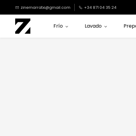
Saltar al
zinemarratxi@gmail.com
+34 871 04 35 24
contenido
principal
Frío
Lavado
Prep