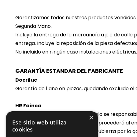
Garantizamos todos nuestros productos vendidos e
Segunda Mano.
Incluye la entrega de la mercancía a pie de calle p
entrega. Incluye la reposición de la pieza defectuo
No incluido en ningún caso instalaciones eléctrica
GARANTÍA ESTANDAR DEL FABRICANTE
Docriluc
Garantía de 1 año en piezas, quedando excluido el
HR Fainca
Garantía de 1 año. Fainca HR S.L. solo se responsab
×
Ese sitio web utiliza
Para todo material en garantía se procederá al en
cookies
empresa. La mano de obra no es cubierta por la g