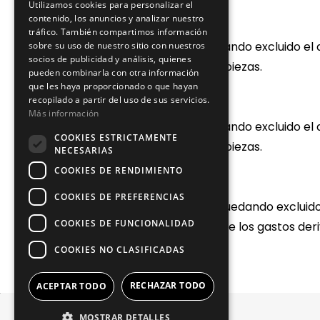
Utilizamos cookies para personalizar el
contenido, los anuncios y analizar nuestro
Infrico
tráfico. También compartimos información
Garantía de 1 año en piezas, quedando excluido el 
sobre su uso de nuestro sitio con nuestros
socios de publicidad y análisis, quienes
gastos derivados del envío de las piezas.
pueden combinarla con otra información
que les haya proporcionado o que hayan
recopilado a partir del uso de sus servicios.
SAYL
Más información
Garantía de 1 año en piezas, quedando excluido el 
COOKIES ESTRICTAMENTE
gastos derivados del envío de las piezas.
NECESARIAS
COOKIES DE RENDIMIENTO
ClimaHostelería
COOKIES DE PREFERENCIAS
1 año de garantía total (piezas), quedando excluid
COOKIES DE FUNCIONALIDAD
los productos. La garantía no cubre los gastos deri
COOKIES NO CLASIFICADAS
RECHAZAR TODO
ACEPTAR TODO
MOSTRAR DETALLES