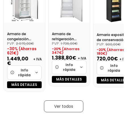
Armario de
Armario de
Armario exposito
congelación
refrigeración
de conservación
PVP:
2.070,00€
PVP:
1.736,00€
PVP:
900,00€
vertical F600SS (sin
vertical R600SS
con puerta de
-30% (Ahorras
-20% (Ahorras
cestas)
-20% (Ahorras
cristal CEV 425
347€)
621€)
180€)
BLACK
1.388,80€
720,00€
1.449,00
+ IVA
+ IV
+ IVA
€
Info
Info
rápida
Info
rápida
rápida
MÁS DETALLES
MÁS DETALLES
Marca
Marca
MÁS DETALLES
Marca
Cargando…
Cargando
Cargando…
Medidas
Medidas
Medidas
Cargando…
Cargando
Ver todos
Cargando…
Disponibilidad
Disponibilidad
Disponibilidad
Cargando…
Cargando
Cargando…
Precio final (+21%)
Precio final (+21