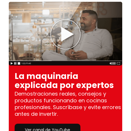
La maquinaria
explicada por expertos
Demostraciones reales, consejos y
productos funcionando en cocinas
profesionales. Suscríbase y evite errores
antes de invertir.
Ver canal de YouTube