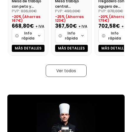
Mesa de trabajo
Mesa trabajo
Fregadero con
con peto y
central
agujero de
PVP:
836,00€
PVP:
490,00€
PVP:
878,00€
estante 200x60
c/estante
desbroce y hueco
-20% (Ahorras
-25% (Ahorras
-20% (Ahorras
(BSW-2006)
desmontado
lavavajillas F.600
167€)
123€)
175€)
Dim:1200X600X85
1400 derecha
668,80€
367,50€
702,58€
+ IVA
+ IVA
+ IVA
0
Info
Info
Info
rápida
rápida
rápida
MÁS DETALLES
MÁS DETALLES
MÁS DETALLES
Marca
Marca
Marca
Cargando…
Cargando…
Cargando…
Medidas
Medidas
Medidas
Ver todos
Cargando…
Cargando…
Cargando…
Disponibilidad
Disponibilidad
Disponibilidad
Cargando…
Cargando…
Cargando…
Precio final (+21%)
Precio final (+21%)
Precio final (+21%
809,25 €
444,68 €
850,12 €