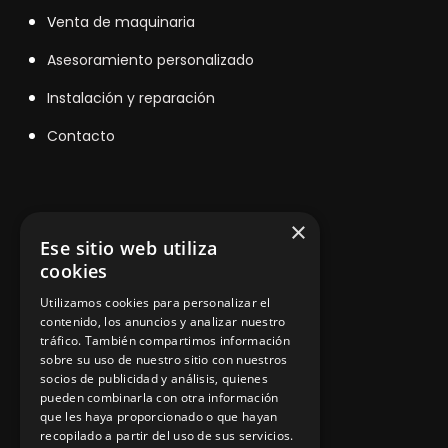
V
enta de maquinaria
Asesoramiento personalizado
Instalación y reparación
Contacto
Información legal
×
Ese sitio web utiliza
cookies
Política de privacidad
Utilizamos cookies para personalizar el
contenido, los anuncios y analizar nuestro
Aviso legal
tráfico. También compartimos información
sobre su uso de nuestro sitio con nuestros
socios de publicidad y análisis, quienes
pueden combinarla con otra información
App Zine Hostelería
que les haya proporcionado o que hayan
recopilado a partir del uso de sus servicios.