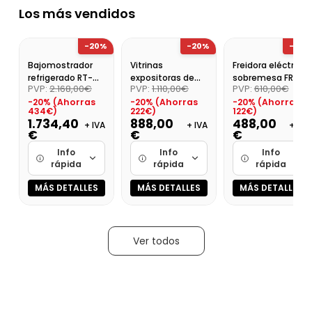
Precio final (+21%)
1680,45 €
871,20 
Los más vendidos
1753,29 €
-20%
-20%
-20%
Bajomostrador
Vitrinas
Freidora eléctrica
refrigerado RT-
expositoras de
sobremesa FREP
PVP:
2.168,00€
PVP:
1.110,00€
PVP:
610,00€
15V(600)
refrigeración 2
7+7 sin grifo
-20% (Ahorras
-20% (Ahorras
-20% (Ahorras
puertas
434€)
222€)
122€)
abatibles BBC-2
1.734,40
888,00
488,00
+ IVA
+ IVA
+ IVA
€
€
€
Info
Info
Info
rápida
rápida
rápida
MÁS DETALLES
MÁS DETALLES
MÁS DETALLES
Marca
Marca
Marca
Cargando…
Cargando…
Cargando…
Medidas
Medidas
Medidas
Ver todos
Cargando…
Cargando…
Cargando…
Disponibilidad
Disponibilidad
Disponibilidad
Cargando…
Cargando…
Cargando…
Precio final (+21%)
Precio final (+21%)
Precio final (+21%