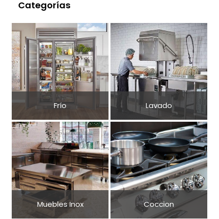
2098,62 €
1074,48 €
590,48 €
Categorías
Frío
Lavado
Muebles Inox
Coccion