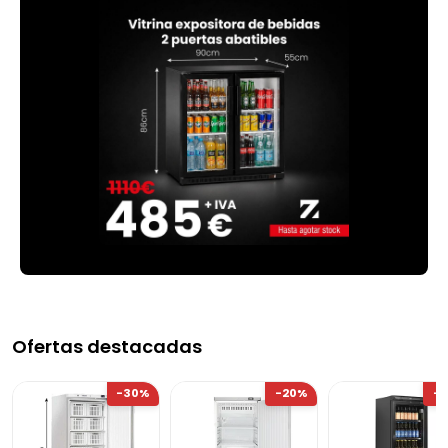
Ofertas destacadas
-30%
-20%
-