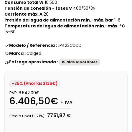
Consumo total W
10.500
Tensión de conexión - fases V
400/50/3N
Corriente máx. A
20
Presión del agua de alimentación mín.-máx. bar
1-6
Temperatura del agua de alimentación mín.-máx. °C
15-60
Modelo / Referencia :
LP423CDDD
Marca :
Colged
Entrega aproximada :
15 días laborables
-25% (Ahorras 2136€)
PVP:
8.542,00€
6.406,50€
+ IVA
7751,87 €
Precio final (+21%):