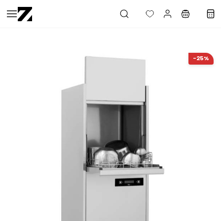
Saltar al
contenido
principal
-25%