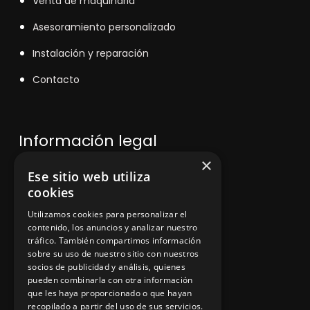
V
enta de maquinaria
Asesoramiento personalizado
Instalación y reparación
Contacto
Información legal
×
Ese sitio web utiliza
Política de privacidad
cookies
Aviso legal
Utilizamos cookies para personalizar el
contenido, los anuncios y analizar nuestro
tráfico. También compartimos información
sobre su uso de nuestro sitio con nuestros
socios de publicidad y análisis, quienes
App Zine Hostelería
pueden combinarla con otra información
que les haya proporcionado o que hayan
recopilado a partir del uso de sus servicios.