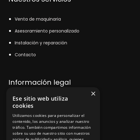
V
enta de maquinaria
Asesoramiento personalizado
Instalación y reparación
Contacto
Información legal
×
Ese sitio web utiliza
Política de privacidad
cookies
Aviso legal
Utilizamos cookies para personalizar el
contenido, los anuncios y analizar nuestro
tráfico. También compartimos información
sobre su uso de nuestro sitio con nuestros
socios de publicidad y análisis, quienes