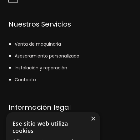
Nuestros Servicios
V
enta de maquinaria
Asesoramiento personalizado
Instalación y reparación
Contacto
Información legal
×
Ese sitio web utiliza
Política de privacidad
cookies
Aviso legal