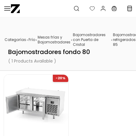
Saltar al
contenido
principal
Bajomostradores
Bajomostra
Mesas frías y
Categorías
Frío
con Puerta de
refrigerados
Bajomostradores
Cristal
85
Bajomostradores fondo 80
( 1 Products Available )
-20%