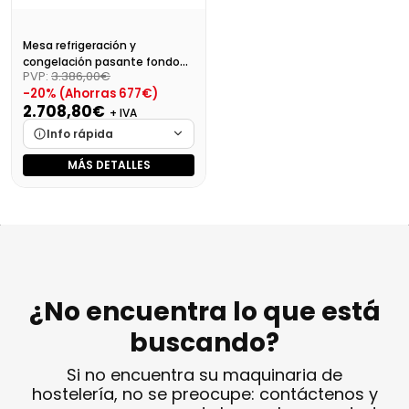
Mesa refrigeración y
congelación pasante fondo
PVP:
3.386,00€
800 MR 1620 PDC
-20% (Ahorras 677€)
2.708,80€
+ IVA
Info rápida
MÁS DETALLES
Marca
Cargando…
Medidas
Cargando…
Disponibilidad
Cargando…
Precio final (+21%)
3277,65 €
¿No encuentra lo que está
buscando?
Si no encuentra su maquinaria de
hostelería, no se preocupe: contáctenos y