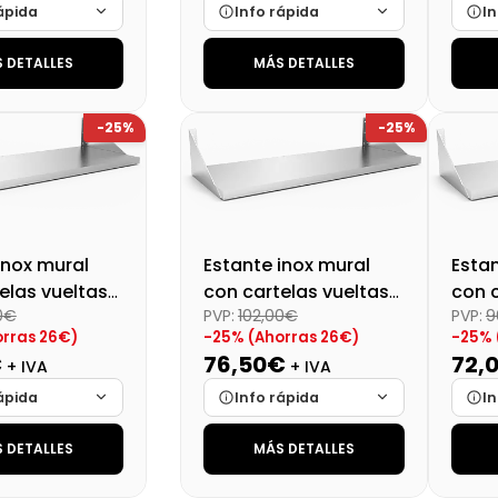
ápida
Info rápida
In
 DETALLES
MÁS DETALLES
Cargando…
Marca
Cargando…
Mar
Cargando…
Medidas
Cargando…
Medi
-25%
-25%
lidad
Cargando…
Disponibilidad
Cargando…
Disp
al (+21%)
Precio final (+21%)
114,35 €
Preci
133,58 €
inox mural
Estante inox mural
Estan
elas vueltas
con cartelas vueltas
con c
0€
PVP:
102,00€
PVP:
9
m
60x40 cm
100x
rras 26€)
-25% (Ahorras 26€)
-25% 
€
76,50€
72,
+ IVA
+ IVA
ápida
Info rápida
In
 DETALLES
MÁS DETALLES
Cargando…
Marca
Cargando…
Mar
Cargando…
Medidas
Cargando…
Medi