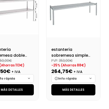
123,42 €
ntería
estantería
emesa doble
sobremesa simple
50,00€
PVP:
353,00€
montado
desmontado
(Ahorras 113€)
-25% (Ahorras 88€)
1100X350X700
Dim:1500X350X400
,50€
264,75€
+ IVA
+ IVA
fo rápida
Info rápida
MÁS DETALLES
MÁS DETALLES
ca
Cargando…
Marca
Cargando…
das
Cargando…
Medidas
Cargando…
onibilidad
Cargando…
Disponibilidad
Cargando…