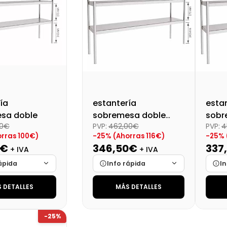
107,09 €
ía
estantería
esta
sa doble
sobremesa doble
sobr
20€
PVP:
462,00€
PVP:
4
desmontado
des
rras 100€)
-25% (Ahorras 116€)
-25% 
Dim:1300X350X700
Dim:
0€
346,50€
337
+ IVA
+ IVA
ápida
Info rápida
In
 DETALLES
MÁS DETALLES
Cargando…
Marca
Cargando…
Mar
Cargando…
Medidas
Cargando…
Medi
-25%
lidad
Cargando…
Disponibilidad
Cargando…
Disp