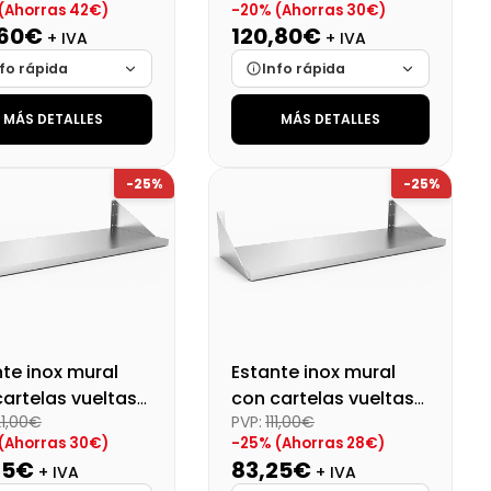
(Ahorras 42€)
-20% (Ahorras 30€)
,60€
120,80€
+ IVA
+ IVA
fo rápida
Info rápida
MÁS DETALLES
MÁS DETALLES
ca
Cargando…
Marca
Cargando…
das
Cargando…
Medidas
Cargando…
-25%
-25%
onibilidad
Cargando…
Disponibilidad
Cargando…
o final (+21%)
Precio final (+21%)
146,17 €
154,40 €
te inox mural
Estante inox mural
artelas vueltas
con cartelas vueltas
21,00€
PVP:
111,00€
40 cm
100x40 cm
(Ahorras 30€)
-25% (Ahorras 28€)
75€
83,25€
+ IVA
+ IVA