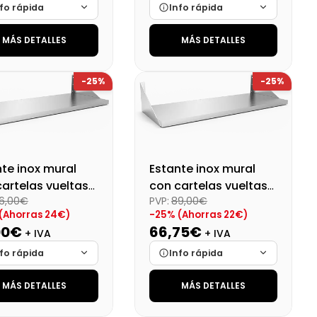
fo rápida
Info rápida
MÁS DETALLES
MÁS DETALLES
ca
Cargando…
Marca
Cargando…
das
Cargando…
Medidas
Cargando…
-25%
-25%
onibilidad
Cargando…
Disponibilidad
Cargando…
o final (+21%)
109,81 €
Precio final (+21%)
100,73 €
te inox mural
Estante inox mural
artelas vueltas
con cartelas vueltas
6,00€
PVP:
89,00€
30 cm
80x30 cm
(Ahorras 24€)
-25% (Ahorras 22€)
00€
66,75€
+ IVA
+ IVA
fo rápida
Info rápida
MÁS DETALLES
MÁS DETALLES
ca
Cargando…
Marca
Cargando…
das
Cargando…
Medidas
Cargando…