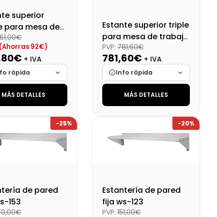
te superior
Estante superior triple
e para mesa de
para mesa de trabajo
61,00€
ajo 120x28x60 cm
(Ahorras 92€)
PVP:
781,60€
(BS3-1830T)
-1230T)
,80€
781,60€
+ IVA
+ IVA
fo rápida
Info rápida
MÁS DETALLES
MÁS DETALLES
ca
Cargando…
Marca
Cargando…
das
Cargando…
Medidas
Cargando…
-25%
-20%
onibilidad
Cargando…
Disponibilidad
Cargando…
o final (+21%)
Precio final (+21%)
446,25 €
945,74 €
ntería de pared
Estantería de pared
ws-153
fija ws-123
70,00€
PVP:
151,00€