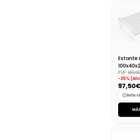
Disponibi
Precio fin
Estante 
100x40x
PVP:
130,0
-25% (Ah
97,50
Info r
MÁS
Marca
Medidas
Disponibi
Precio fin