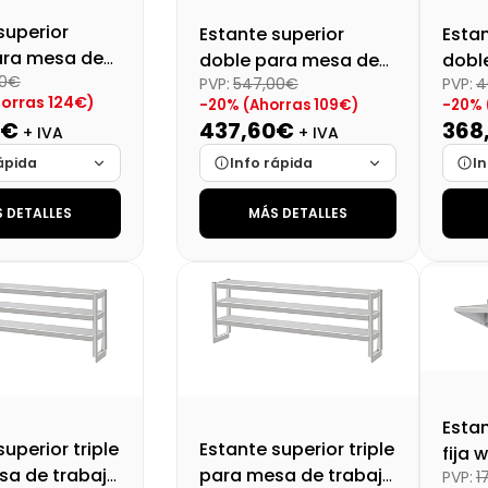
superior
Estante superior
Estan
ara mesa de
doble para mesa de
dobl
00€
(SBS-1830T)
PVP:
547,00€
PVP:
4
trabajo 150x28x60
trab
orras 124€)
-20% (Ahorras 109€)
-20% 
(SBS-1530T)
(SBS
0€
437,60€
368
+ IVA
+ IVA
ápida
Info rápida
In
 DETALLES
MÁS DETALLES
Cargando…
Marca
Cargando…
Mar
Cargando…
Medidas
Cargando…
Medi
lidad
Cargando…
Disponibilidad
Cargando…
Disp
al (+21%)
Precio final (+21%)
Preci
602,10 €
529,50 €
Esta
uperior triple
Estante superior triple
fija 
sa de trabajo
para mesa de trabajo
PVP:
1