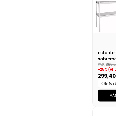
estanter
sobreme
PVP:
399,
-25% (Aho
299,4
Info r
MÁS
Marca
Medidas
Disponibi