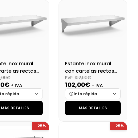
onibilidad
Cargando…
Disponibilidad
Cargando…
o final (+21%)
87,12 €
Precio final (+21%)
80,77 €
te inox mural
Estante inox mural
cartelas rectas
con cartelas rectas
11,00€
PVP:
102,00€
40 cm
60x40 cm
00€
102,00€
+ IVA
+ IVA
fo rápida
Info rápida
MÁS DETALLES
MÁS DETALLES
ca
Cargando…
Marca
Cargando…
das
Cargando…
Medidas
Cargando…
-25%
-25%
onibilidad
Cargando…
Disponibilidad
Cargando…
o final (+21%)
134,31 €
Precio final (+21%)