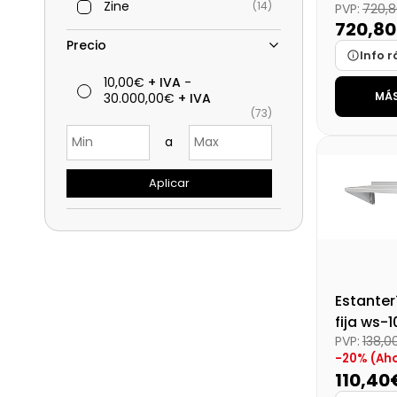
Zine
(14)
PVP:
720,
(BS3-15
720,8
Precio
Info r
10,00€
+ IVA
-
MÁS
30.000,00€
+ IVA
Marca
(73)
Medidas
a
Disponibi
Precio fin
Aplicar
Estanter
fija ws-
PVP:
138,0
-20% (Aho
110,40