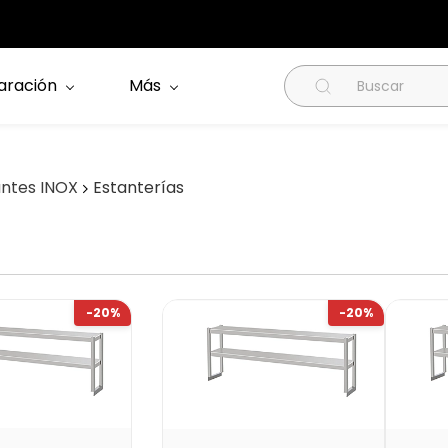
aración
Más
antes INOX
Estanterías
-20%
-20%