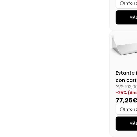
Info r
MÁS
Marca
Medidas
Disponibi
Precio fin
Estante 
con cart
PVP:
103,0
80x40 c
-25% (Aho
77,25
Info r
MÁS
Marca
Medidas