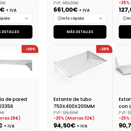
-25% 
80€
PVP:
661,00€
30T)
(BS3-1230T)
0€
661,00€
127
+ IVA
+ IVA
ápida
Info rápida
In
 DETALLES
MÁS DETALLES
Cargando…
Marca
Cargando…
Mar
Cargando…
Medidas
Cargando…
Medi
-20%
-25%
lidad
Cargando…
Disponibilidad
Cargando…
Disp
al (+21%)
Precio final (+21%)
Preci
872,17 €
799,81 €
ía de pared
Estante de tubo
Estan
103356
750X400X200MM
con c
0€
PVP:
126,00€
PVP:
1
140x
rras 28€)
-25% (Ahorras 32€)
-25% 
€
94,50€
90,
+ IVA
+ IVA