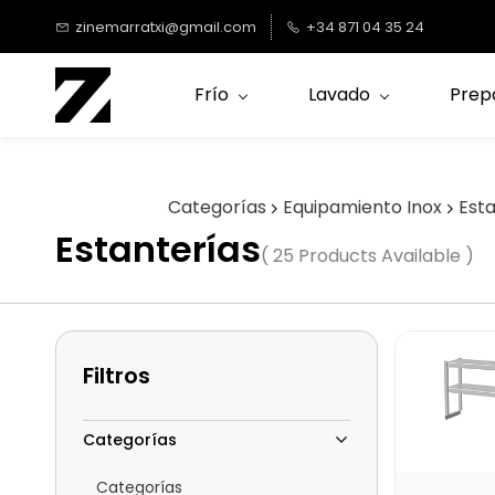
Saltar al
zinemarratxi@gmail.com
+34 871 04 35 24
contenido
principal
Frío
Lavado
Prep
Categorías
Equipamiento Inox
Est
Estanterías
( 25 Products Available )
Filtros
Categorías
Categorías