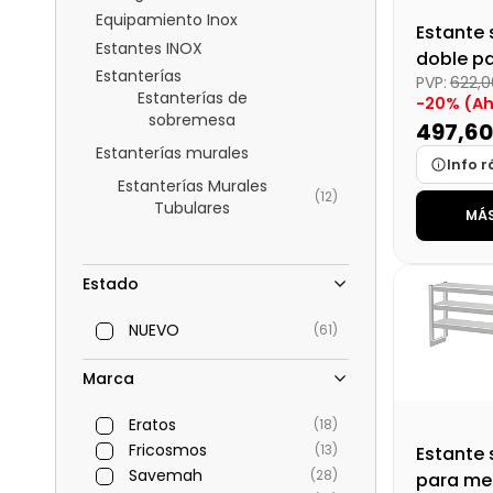
Equipamiento Inox
Estante 
Estantes INOX
doble p
Estanterías
PVP:
622,
trabajo 
Estanterías de
-20% (Ah
sobremesa
497,6
Estanterías murales
Info r
Estanterías Murales
(12)
Tubulares
MÁS
Marca
Medidas
Estado
Disponibi
Precio fin
NUEVO
(61)
Marca
Eratos
(18)
Fricosmos
(13)
Estante s
Savemah
(28)
para me