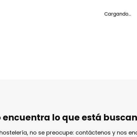
al (+21%)
303,11 €
Cargando…
 encuentra lo que está busca
 hostelería, no se preocupe: contáctenos y nos e