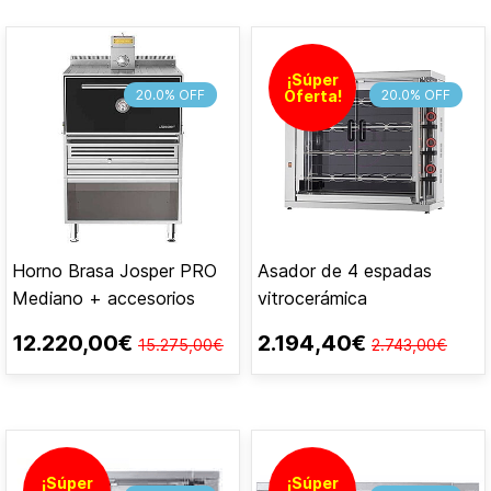
¡Súper
20.0% OFF
Oferta!
20.0% OFF
Horno Brasa Josper PRO
Asador de 4 espadas
Mediano + accesorios
vitrocerámica
12.220,00€
2.194,40€
15.275,00€
2.743,00€
¡Súper
¡Súper