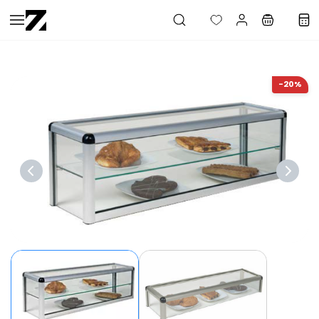
Saltar al
contenido
principal
-20%