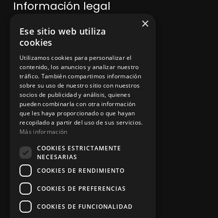
Información legal
×
Ese sitio web utiliza
Política de privacidad
cookies
Aviso legal
Utilizamos cookies para personalizar el
contenido, los anuncios y analizar nuestro
tráfico. También compartimos información
sobre su uso de nuestro sitio con nuestros
socios de publicidad y análisis, quienes
App Zine Hostelería
pueden combinarla con otra información
que les haya proporcionado o que hayan
recopilado a partir del uso de sus servicios.
Más información
COOKIES ESTRICTAMENTE
NECESARIAS
COOKIES DE RENDIMIENTO
COOKIES DE PREFERENCIAS
Síguenos
COOKIES DE FUNCIONALIDAD