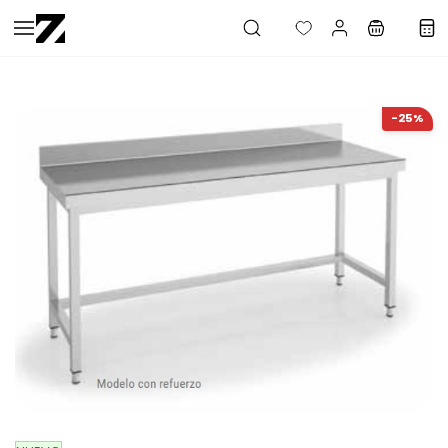
Saltar al
contenido
principal
-25%