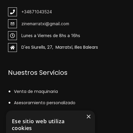
+348
71043524
zinemarratxi@gmail.com
Lunes a Viernes de 8hs a 16hs
D'es Siurells, 27, Marratxí, Illes Balears
Nuestros Servicios
V
enta de maquinaria
Asesoramiento personalizado
Instalación y reparación
×
Ese sitio web utiliza
Contacto
cookies