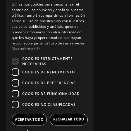
Utilizamos cookies para personalizar el
contenido, los anuncios y analizar nuestro
tráfico. También compartimos información
Información legal
sobre su uso de nuestro sitio con nuestros
socios de publicidad y análisis, quienes
pueden combinarla con otra información
Política de privacidad
que les haya proporcionado o que hayan
recopilado a partir del uso de sus servicios.
Aviso legal
Más información
COOKIES ESTRICTAMENTE
NECESARIAS
App Zine Hostelería
COOKIES DE RENDIMIENTO
COOKIES DE PREFERENCIAS
COOKIES DE FUNCIONALIDAD
COOKIES NO CLASIFICADAS
RECHAZAR TODO
ACEPTAR TODO