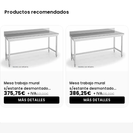
Productos recomendados
Mesa trabajo mural
Mesa trabajo mural
s/estante desmontado
s/estante desmontado
375,75€
386,25€
+ IVA
+ IVA
Dim:1000X700X850
Dim:1100X700X850 Mm
501,00€
515,00€
MÁS DETALLES
MÁS DETALLES