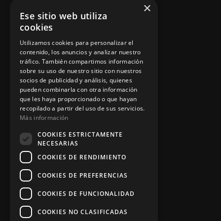
×
Ese sitio web utiliza
Instalación y reparación
cookies
Contacto
Utilizamos cookies para personalizar el
contenido, los anuncios y analizar nuestro
tráfico. También compartimos información
sobre su uso de nuestro sitio con nuestros
Información legal
socios de publicidad y análisis, quienes
pueden combinarla con otra información
que les haya proporcionado o que hayan
recopilado a partir del uso de sus servicios.
Política de privacidad
Más información
Aviso legal
COOKIES ESTRICTAMENTE
NECESARIAS
COOKIES DE RENDIMIENTO
App Zine Hostelería
COOKIES DE PREFERENCIAS
COOKIES DE FUNCIONALIDAD
COOKIES NO CLASIFICADAS