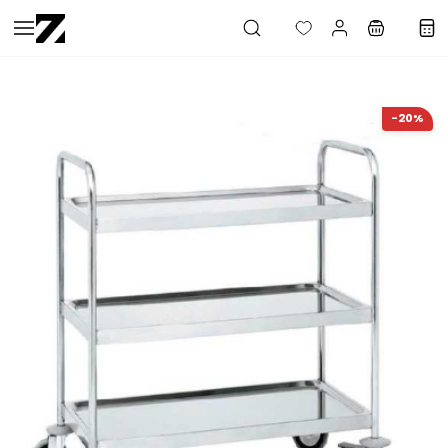
Saltar al
contenido
principal
-20%