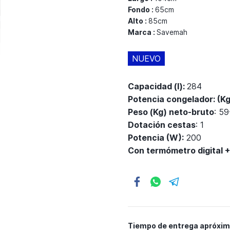
Fondo :
65cm
Alto :
85cm
Marca :
Savemah
NUEVO
Capacidad (l):
284
Potencia congelador: (K
Peso (Kg) neto-bruto
: 5
Dotación cestas
: 1
Potencia (W):
200
Con termómetro digital +
Tiempo de entrega apróxi