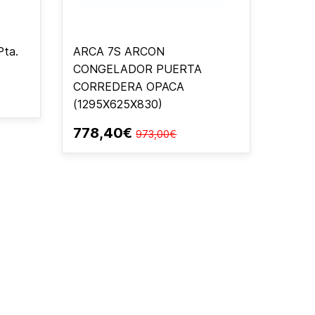
Pta.
ARCA 7S ARCON
CONGELADOR PUERTA
CORREDERA OPACA
(1295X625X830)
778,40€
973,00€