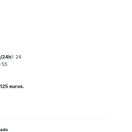
g/24h
): 24
9-55
125 euros.
mado