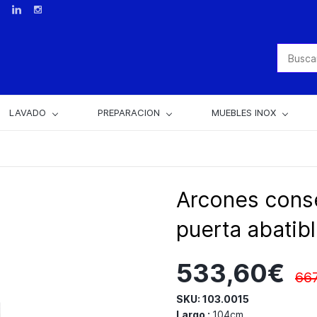
LAVADO
PREPARACION
MUEBLES INOX
Arcones cons
puerta abati
533,60€
66
SKU: 103.0015
Largo :
104cm