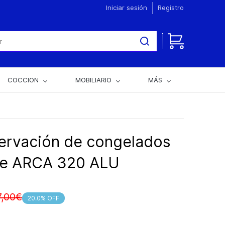
Iniciar sesión
Registro
COCCION
MOBILIARIO
MÁS
ervación de congelados
ble ARCA 320 ALU
7,00€
20.0% OFF