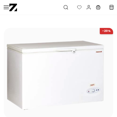
Saltar al
contenido
principal
-20%