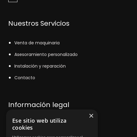
Nuestros Servicios
V
enta de maquinaria
Asesoramiento personalizado
Instalación y reparación
Contacto
Información legal
×
Ese sitio web utiliza
Política de privacidad
cookies
Aviso legal