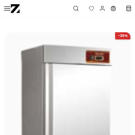
Saltar al
contenido
principal
-20%