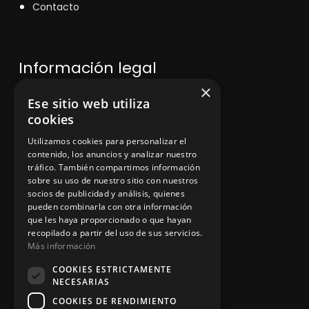
Contacto
Información legal
×
Ese sitio web utiliza
Política de privacidad
cookies
Aviso legal
Utilizamos cookies para personalizar el
contenido, los anuncios y analizar nuestro
tráfico. También compartimos información
sobre su uso de nuestro sitio con nuestros
socios de publicidad y análisis, quienes
App Zine Hostelería
pueden combinarla con otra información
que les haya proporcionado o que hayan
recopilado a partir del uso de sus servicios.
Más información
COOKIES ESTRICTAMENTE
NECESARIAS
COOKIES DE RENDIMIENTO