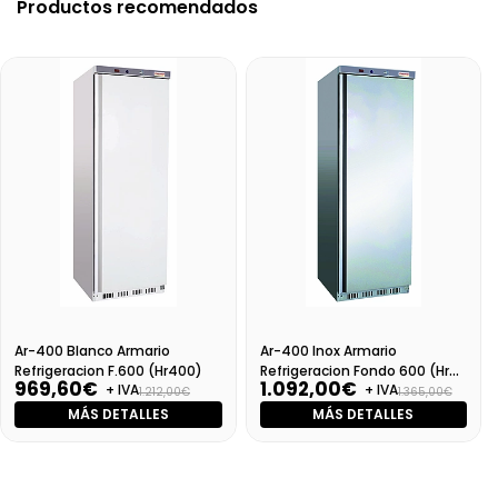
Productos recomendados
Ar-400 Blanco Armario
Ar-400 Inox Armario
Refrigeracion F.600 (Hr400)
Refrigeracion Fondo 600 (Hr
969,60€
1.092,00€
+ IVA
+ IVA
400 S/S)
1.212,00€
1.365,00€
MÁS DETALLES
MÁS DETALLES