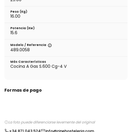
Peso (kg)
16.00
Potencia (Kw)
15.6
Modelo / Referencia
489.0058
Más Características
Cocina A Gas S.600 Cg-4 V
Formas de pago
La foto puede diferenciarse levemente del original
+34 871 043 524
info@zinehosteleria.com