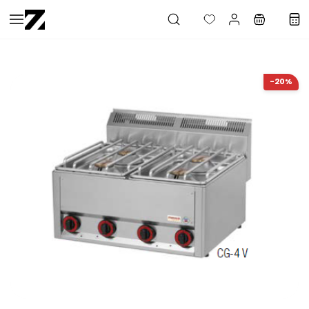
Saltar al
contenido
principal
-20%