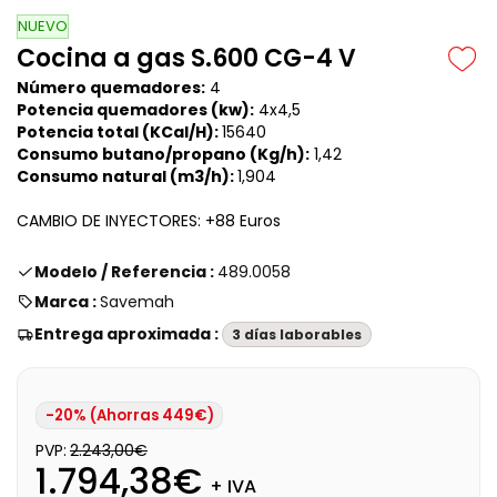
NUEVO
Cocina a gas S.600 CG-4 V
Número quemadores:
4
Potencia quemadores (kw):
4x4,5
Potencia total
(KCal/H)
:
15640
Consumo butano/propano
(Kg/h)
:
1,42
Consumo natural
(m3/h)
:
1,904
CAMBIO DE INYECTORES: +88 Euros
Modelo / Referencia :
489.0058
Marca :
Savemah
Entrega aproximada :
3 días laborables
-20% (Ahorras 449€)
PVP:
2.243,00€
1.794,38€
+ IVA