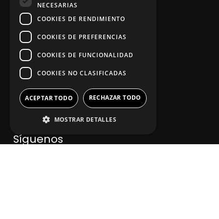
NECESARIAS
COOKIES DE RENDIMIENTO
App Zine Hostelería
COOKIES DE PREFERENCIAS
COOKIES DE FUNCIONALIDAD
COOKIES NO CLASIFICADAS
RECHAZAR TODO
ACEPTAR TODO
MOSTRAR DETALLES
Síguenos
2025. Todos los derechos reservados