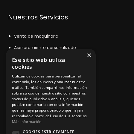
Nuestros Servicios
V
enta de maquinaria
Asesoramiento personalizado
×
Instalación y reparación
Ese sitio web utiliza
cookies
Contacto
Utilizamos cookies para personalizar el
contenido, los anuncios y analizar nuestro
tráfico. También compartimos información
sobre su uso de nuestro sitio con nuestros
Información legal
socios de publicidad y análisis, quienes
pueden combinarla con otra información
que les haya proporcionado o que hayan
Política de privacidad
recopilado a partir del uso de sus servicios.
Más información
Aviso legal
COOKIES ESTRICTAMENTE