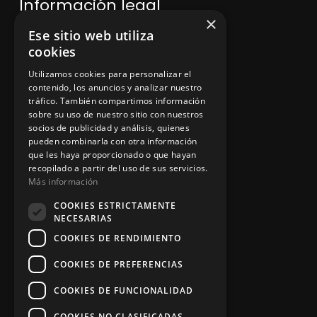
Información legal
×
Ese sitio web utiliza
Política de privacidad
cookies
Utilizamos cookies para personalizar el
Aviso legal
contenido, los anuncios y analizar nuestro
tráfico. También compartimos información
sobre su uso de nuestro sitio con nuestros
socios de publicidad y análisis, quienes
App Zine Hostelería
pueden combinarla con otra información
que les haya proporcionado o que hayan
recopilado a partir del uso de sus servicios.
Más información
COOKIES ESTRICTAMENTE
NECESARIAS
COOKIES DE RENDIMIENTO
COOKIES DE PREFERENCIAS
Síguenos
COOKIES DE FUNCIONALIDAD
COOKIES NO CLASIFICADAS