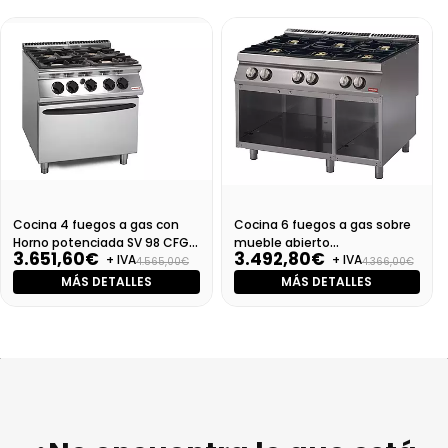
Cocina 4 fuegos a gas con
Cocina 6 fuegos a gas sobre
Horno potenciada SV 98 CFG-
mueble abierto
3.651,60€
3.492,80€
+ IVA
+ IVA
PW
(1200x900x870) - SV 912
4.565,00€
4.366,00€
PCGBI
MÁS DETALLES
MÁS DETALLES