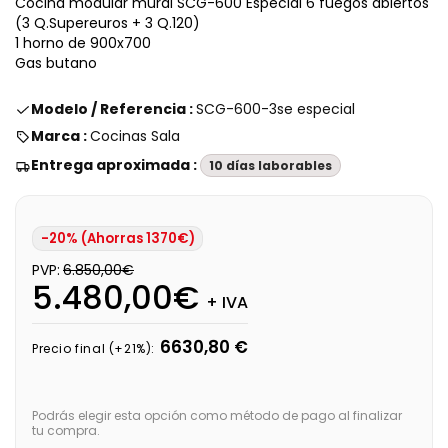
Cocina modular mural SCG-600 Especial 6 fuegos abiertos
(3 Q.Supereuros + 3 Q.120)
1 horno de 900x700
Gas butano
Modelo / Referencia :
SCG-600-3se especial
Marca :
Cocinas Sala
Entrega aproximada :
10 días laborables
-20% (Ahorras 1370€)
PVP:
6.850,00€
5.480,00€
+ IVA
6630,80 €
Precio final (+21%):
Podrás elegir esta opción como método de pago al finalizar
tu compra.