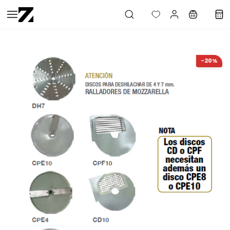
Saltar al
contenido
principal
-20%