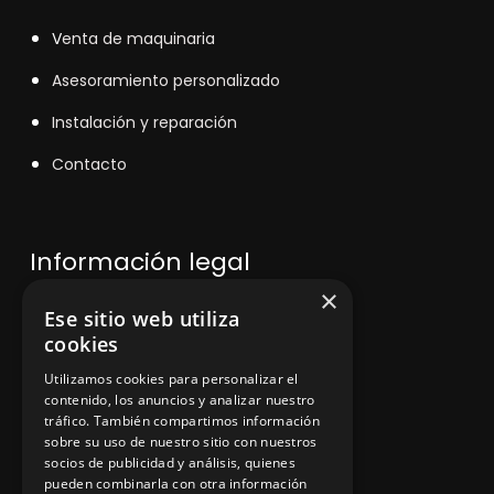
V
enta de maquinaria
Asesoramiento personalizado
Instalación y reparación
Contacto
Información legal
×
Ese sitio web utiliza
Política de privacidad
cookies
Aviso legal
Utilizamos cookies para personalizar el
contenido, los anuncios y analizar nuestro
tráfico. También compartimos información
sobre su uso de nuestro sitio con nuestros
socios de publicidad y análisis, quienes
App Zine Hostelería
pueden combinarla con otra información