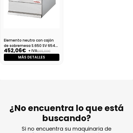
Elemento neutro con cajón
de sobremesa S.650 SV 654
452,06€
+ IVA
PLC
565,00€
MÁS DETALLES
¿No encuentra lo que está
buscando?
Si no encuentra su maquinaria de