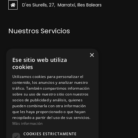
D'es Siurells, 27, Marratxí, Illes Balears
Nuestros Servicios
V
enta de maquinaria
×
Ese sitio web utiliza
Asesoramiento personalizado
cookies
Instalación y reparación
Utilizamos cookies para personalizar el
contenido, los anuncios y analizar nuestro
Contacto
tráfico. También compartimos información
sobre su uso de nuestro sitio con nuestros
socios de publicidad y análisis, quienes
pueden combinarla con otra información
Información legal
que les haya proporcionado o que hayan
recopilado a partir del uso de sus servicios.
Más información
Política de privacidad
COOKIES ESTRICTAMENTE