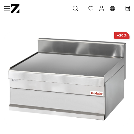
Saltar al
contenido
principal
-20%