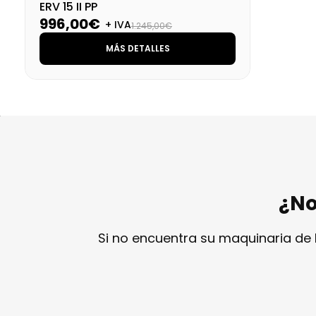
ERV 15 II PP
996,00€
+ IVA
1.245,00€
MÁS DETALLES
¿No
Si no encuentra su maquinaria de