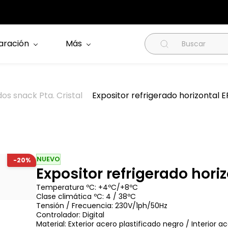
aración
Más
os snack Pta. Cristal
Expositor refrigerado horizontal ER
NUEVO
-20%
Expositor refrigerado horiz
Temperatura ºC: +4ºC/+8ºC
Clase climática ºC: 4 / 38ºC
Tensión / Frecuencia: 230V/1ph/50Hz
Controlador: Digital
Material: Exterior acero plastificado negro / Interior ac