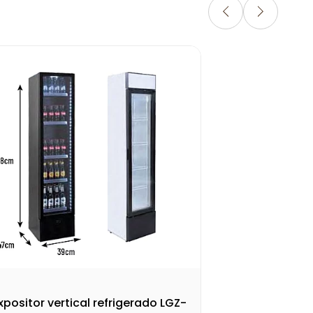
Gra
xpositor vertical refrigerado LGZ-
Mes