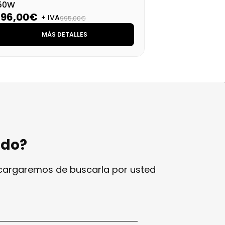
50W
Coo
796,00€
88
+ IVA
995,00€
MÁS DETALLES
ndo?
ncargaremos de buscarla por usted