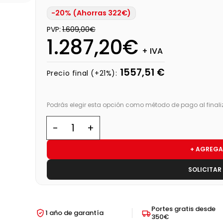
-20% (Ahorras 322€)
PVP:
1.609,00€
1.287,20€
+ IVA
1557,51 €
Precio final (+21%):
Podrás elegir esta opción como método de pago al finali
+ AGREGA
SOLICITAR
Portes gratis desde
1 año de garantía
350€