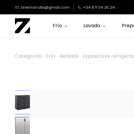
Saltar al
zinemarratxi@gmail.com
+34 871 04 35 24
contenido
principal
Frío
Lavado
Prep
Categorías
Frío
Bebidas
Expositores refrigerad