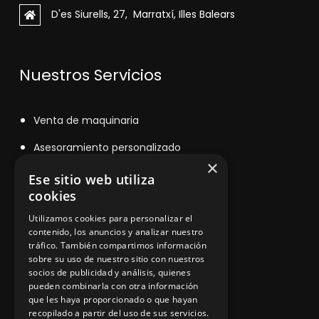
D'es Siurells, 27, Marratxí, Illes Balears
Nuestros Servicios
V
enta de maquinaria
Asesoramiento personalizado
×
Instalación y reparación
Ese sitio web utiliza
cookies
Contacto
Utilizamos cookies para personalizar el
contenido, los anuncios y analizar nuestro
tráfico. También compartimos información
sobre su uso de nuestro sitio con nuestros
Información legal
socios de publicidad y análisis, quienes
pueden combinarla con otra información
que les haya proporcionado o que hayan
Política de privacidad
recopilado a partir del uso de sus servicios.