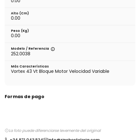
0.00
Alto (cm)
0.00
Peso (kg)
0.00
Modelo / Referencia
252.0038
Más Características
Vortex 43 Vt Bloque Motor Velocidad Variable
Formas de pago
La foto puede diferenciarse levemente del original
+34 871 043 524
info@zinehosteleria.com