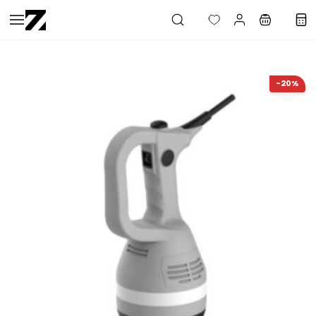
Saltar al
contenido
principal
-20%