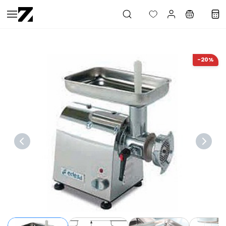
Saltar al
contenido
principal
-20%