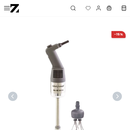
Saltar al
contenido
principal
-15%