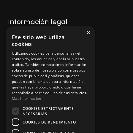
Información legal
×
Ese sitio web utiliza
Política de privacidad
cookies
Aviso legal
Utilizamos cookies para personalizar el
contenido, los anuncios y analizar nuestro
tráfico. También compartimos información
sobre su uso de nuestro sitio con nuestros
socios de publicidad y análisis, quienes
App Zine Hostelería
pueden combinarla con otra información
que les haya proporcionado o que hayan
recopilado a partir del uso de sus servicios.
Más información
COOKIES ESTRICTAMENTE
NECESARIAS
COOKIES DE RENDIMIENTO