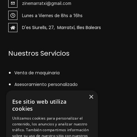
zinemarratxi@gmail.com
Lunes a Viernes de 8hs a 16hs
D'es Siurells, 27, Marratxí, Illes Balears
Nuestros Servicios
V
enta de maquinaria
Asesoramiento personalizado
×
Instalación y reparación
Ese sitio web utiliza
Contacto
cookies
Utilizamos cookies para personalizar el
contenido, los anuncios y analizar nuestro
tráfico. También compartimos información
Información legal
sobre su uso de nuestro sitio con nuestros