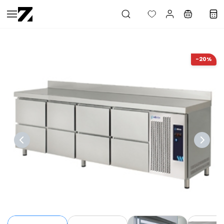
Saltar al
contenido
principal
-20%