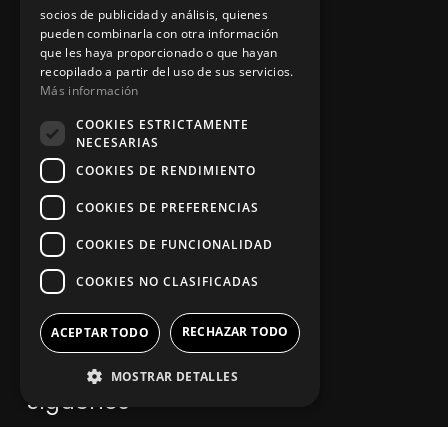
socios de publicidad y análisis, quienes
pueden combinarla con otra información
que les haya proporcionado o que hayan
Política de privacidad
recopilado a partir del uso de sus servicios.
Más información
Aviso legal
COOKIES ESTRICTAMENTE
NECESARIAS
COOKIES DE RENDIMIENTO
App Zine Hostelería
COOKIES DE PREFERENCIAS
COOKIES DE FUNCIONALIDAD
COOKIES NO CLASIFICADAS
RECHAZAR TODO
ACEPTAR TODO
MOSTRAR DETALLES
Síguenos