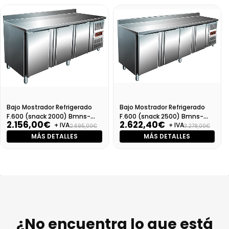
Bajo Mostrador Refrigerado
Bajo Mostrador Refrigerado
F.600 (snack 2000) Bmns-
F.600 (snack 2500) Bmns-
2.156,00€
2.622,40€
+ IVA
+ IVA
2000 (derecha)
2500 (derecha )
2.695,00€
3.278,00€
MÁS DETALLES
MÁS DETALLES
¿No encuentra lo que está