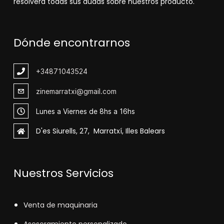
resolverá todas sus dudas sobre nuestros producto.
Dónde encontrarnos
+348
71043524
zinemarratxi@gmail.com
Lunes a Viernes de 8hs a 16hs
D'es Siurells, 27, Marratxí, Illes Balears
Nuestros Servicios
V
enta de maquinaria