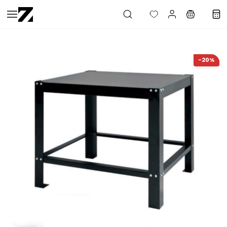
Saltar al
contenido
principal
-20%