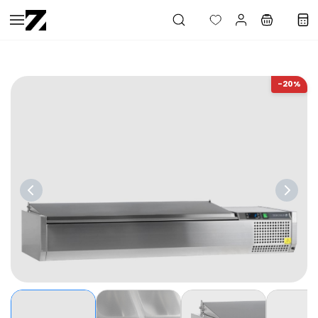
Saltar al
contenido
principal
-20%