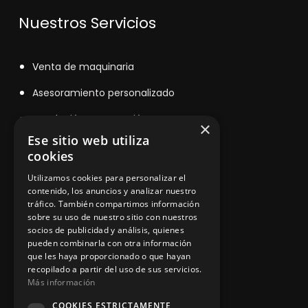
Nuestros Servicios
V
enta de maquinaria
Asesoramiento personalizado
Instalación y reparación
×
Ese sitio web utiliza
Contacto
cookies
Utilizamos cookies para personalizar el
contenido, los anuncios y analizar nuestro
Información legal
tráfico. También compartimos información
sobre su uso de nuestro sitio con nuestros
socios de publicidad y análisis, quienes
pueden combinarla con otra información
Política de privacidad
que les haya proporcionado o que hayan
recopilado a partir del uso de sus servicios.
Aviso legal
Más información
COOKIES ESTRICTAMENTE