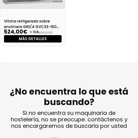
Vitrina refrigerada sobre
encimera GN1/4 GVC33-150
524,00€
+ IVA
S/S
655,00€
MÁS DETALLES
¿No encuentra lo que está
buscando?
Si no encuentra su maquinaria de
hostelería, no se preocupe: contáctenos y
nos encargaremos de buscarla por usted