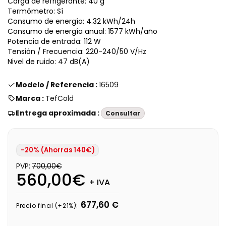
Carga de refrigerante: 40 g
Termómetro: Sí
Consumo de energía: 4.32 kWh/24h
Consumo de energía anual: 1577 kWh/año
Potencia de entrada: 112 W
Tensión / Frecuencia: 220-240/50 V/Hz
Nivel de ruido: 47 dB(A)
Modelo / Referencia :
16509
Marca :
TefCold
Entrega aproximada :
Consultar
-20% (Ahorras 140€)
PVP:
700,00€
560,00€
+ IVA
677,60 €
Precio final (+21%):