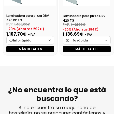
Laminadora para pizza DRV
Laminadora para pizza DRV
420 RP TG
420 TG
PVP:
1.460,00€
PVP:
1.421,00€
-20% (Ahorras 292€)
-20% (Ahorras 284€)
1.167,70€
1.136,69€
+ IVA
+ IVA
Info rápida
Info rápida
MÁS DETALLES
MÁS DETALLES
Marca
Cargando…
Marca
Cargando…
Medidas
Cargando…
Medidas
Cargando…
Disponibilidad
Cargando…
Disponibilidad
Cargando…
Precio final (+21%)
1412,91 €
Precio final (+21%)
1375,39 €
¿No encuentra lo que está
buscando?
Si no encuentra su maquinaria de
hostelería, no se preocupe: contáctenos y