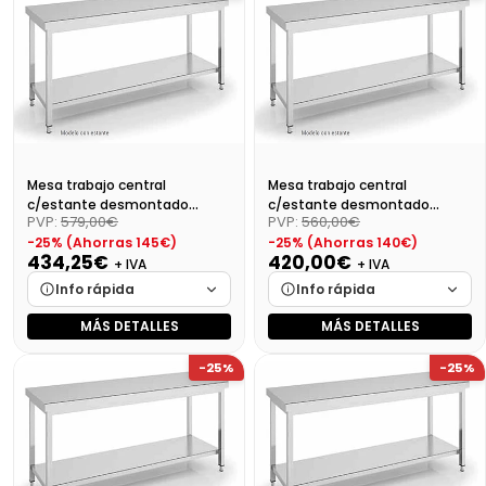
Disponibilidad
Cargando…
Disponibilidad
Cargando…
Precio final (+21%)
600,77 €
Precio final (+21%)
562,65 €
Mesa trabajo central
Mesa trabajo central
c/estante desmontado
c/estante desmontado
PVP:
579,00€
PVP:
560,00€
Dim:1600X600X850
Dim:1500X600X850 Mm
-25% (Ahorras 145€)
-25% (Ahorras 140€)
434,25€
420,00€
+ IVA
+ IVA
Info rápida
Info rápida
MÁS DETALLES
MÁS DETALLES
Marca
Cargando…
Marca
Cargando…
-25%
-25%
Medidas
Cargando…
Medidas
Cargando…
Disponibilidad
Cargando…
Disponibilidad
Cargando…
Precio final (+21%)
525,44 €
Precio final (+21%)
508,20 €