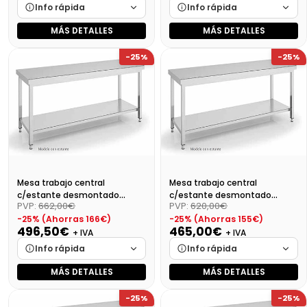
Info rápida
Info rápida
MÁS DETALLES
MÁS DETALLES
Marca
Cargando…
Marca
Cargando…
-25%
-25%
Medidas
Cargando…
Medidas
Cargando…
Disponibilidad
Cargando…
Disponibilidad
Cargando…
Precio final (+21%)
634,34 €
Precio final (+21%)
618,92 €
Mesa trabajo central
Mesa trabajo central
c/estante desmontado
c/estante desmontado
PVP:
662,00€
PVP:
620,00€
Dim:1800X600X850 Mm
Dim:1700X600X850 Mm
-25% (Ahorras 166€)
-25% (Ahorras 155€)
496,50€
465,00€
+ IVA
+ IVA
Info rápida
Info rápida
MÁS DETALLES
MÁS DETALLES
Marca
Cargando…
Marca
Cargando…
-25%
-25%
Medidas
Cargando…
Medidas
Cargando…