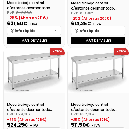
Mesa trabajo central
Mesa trabajo central
c/estante desmontado
c/estante desmontado
PVP:
842,00€
PVP:
819,00€
Dim:2400X600X850 Mm
Dim:2200X600X850 Mm
-25% (Ahorras 211€)
-25% (Ahorras 205€)
631,50€
614,25€
+ IVA
+ IVA
Info rápida
Info rápida
MÁS DETALLES
MÁS DETALLES
Marca
Cargando…
Marca
Cargando…
-25%
-25%
Medidas
Cargando…
Medidas
Cargando…
Disponibilidad
Cargando…
Disponibilidad
Cargando…
Precio final (+21%)
764,12 €
Precio final (+21%)
743,24 €
Mesa trabajo central
Mesa trabajo central
c/estante desmontado
c/estante desmontado
PVP:
699,00€
PVP:
682,00€
Dim:2000X600X850 Mm
Dim:1900X600X850 Mm
-25% (Ahorras 175€)
-25% (Ahorras 171€)
524,25€
511,50€
+ IVA
+ IVA