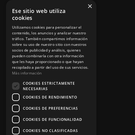
×
Ese sitio web utiliza
Política de privacidad
cookies
Aviso legal
Utilizamos cookies para personalizar el
contenido, los anuncios y analizar nuestro
tráfico. También compartimos información
sobre su uso de nuestro sitio con nuestros
socios de publicidad y análisis, quienes
App Zine Hostelería
pueden combinarla con otra información
que les haya proporcionado o que hayan
recopilado a partir del uso de sus servicios.
Más información
COOKIES ESTRICTAMENTE
NECESARIAS
COOKIES DE RENDIMIENTO
COOKIES DE PREFERENCIAS
Síguenos
COOKIES DE FUNCIONALIDAD
COOKIES NO CLASIFICADAS