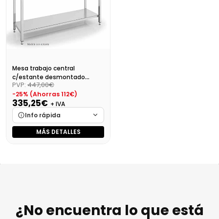
Precio final (+21%)
421,08 €
Precio final (+21%)
412,91 €
Mesa trabajo central
c/estante desmontado
PVP:
447,00€
Dim:600X600X850 Mm
-25% (Ahorras 112€)
335,25€
+ IVA
Info rápida
MÁS DETALLES
Marca
Cargando…
Medidas
Cargando…
Disponibilidad
Cargando…
Precio final (+21%)
405,65 €
¿No encuentra lo que está