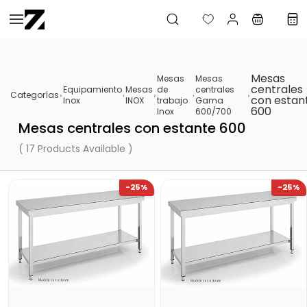
Saltar al
contenido
principal
Mesas
Mesas
Mesas
centrales
Equipamiento
Mesas
de
centrales
Categorías
con estan
Inox
INOX
trabajo
Gama
600
Inox
600/700
Mesas centrales con estante 600
( 17 Products Available )
-25%
-25%