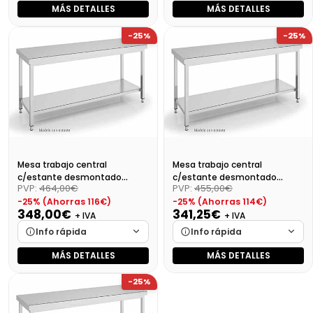
MÁS DETALLES
MÁS DETALLES
Marca
Cargando…
Marca
Cargando…
-25%
-25%
Medidas
Cargando…
Medidas
Cargando…
Disponibilidad
Cargando…
Disponibilidad
Cargando…
Precio final (+21%)
434,69 €
Precio final (+21%)
427,43 €
Mesa trabajo central
Mesa trabajo central
c/estante desmontado
c/estante desmontado
PVP:
464,00€
PVP:
455,00€
Dim:800X600X850 Mm
Dim:700X600X850 Mm
-25% (Ahorras 116€)
-25% (Ahorras 114€)
348,00€
341,25€
+ IVA
+ IVA
Info rápida
Info rápida
MÁS DETALLES
MÁS DETALLES
Marca
Cargando…
Marca
Cargando…
-25%
Medidas
Cargando…
Medidas
Cargando…
Disponibilidad
Cargando…
Disponibilidad
Cargando…