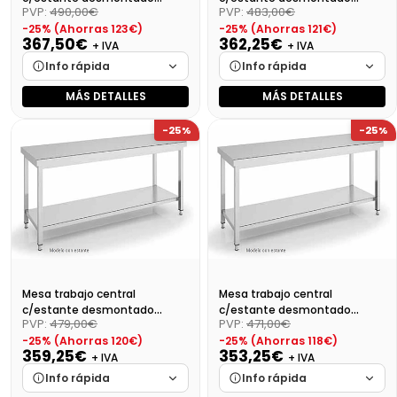
PVP:
490,00€
PVP:
483,00€
Dim:1200X600X850
Dim:1100X600X850 Mm
-25% (Ahorras 123€)
-25% (Ahorras 121€)
367,50€
362,25€
+ IVA
+ IVA
Info rápida
Info rápida
MÁS DETALLES
MÁS DETALLES
Marca
Cargando…
Marca
Cargando…
-25%
-25%
Medidas
Cargando…
Medidas
Cargando…
Disponibilidad
Cargando…
Disponibilidad
Cargando…
Precio final (+21%)
444,68 €
Precio final (+21%)
438,32 €
Mesa trabajo central
Mesa trabajo central
c/estante desmontado
c/estante desmontado
PVP:
479,00€
PVP:
471,00€
Dim:1000X600X850
Dim:900X600X850 Mm
-25% (Ahorras 120€)
-25% (Ahorras 118€)
359,25€
353,25€
+ IVA
+ IVA
Info rápida
Info rápida