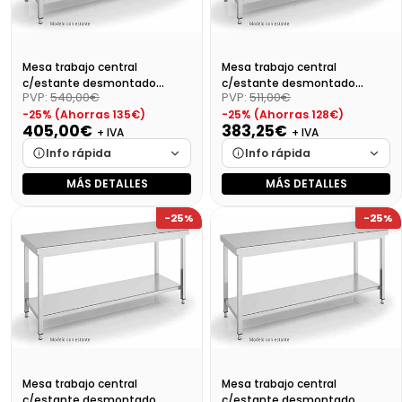
Mesa trabajo central
Mesa trabajo central
c/estante desmontado
c/estante desmontado
PVP:
540,00€
PVP:
511,00€
Dim:1400X600X850
Dim:1300X600X850 Mm
-25% (Ahorras 135€)
-25% (Ahorras 128€)
405,00€
383,25€
+ IVA
+ IVA
Info rápida
Info rápida
MÁS DETALLES
MÁS DETALLES
Marca
Cargando…
Marca
Cargando…
-25%
-25%
Medidas
Cargando…
Medidas
Cargando…
Disponibilidad
Cargando…
Disponibilidad
Cargando…
Precio final (+21%)
490,05 €
Precio final (+21%)
463,73 €
Mesa trabajo central
Mesa trabajo central
c/estante desmontado
c/estante desmontado