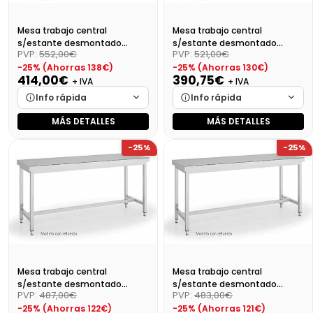
Mesa trabajo central
Mesa trabajo central
s/estante desmontado
s/estante desmontado
PVP:
552,00€
PVP:
521,00€
Dim:1400X700X850 Mm
Dim:1300X700X850 Mm
-25% (Ahorras 138€)
-25% (Ahorras 130€)
414,00€
390,75€
+ IVA
+ IVA
Info rápida
Info rápida
MÁS DETALLES
MÁS DETALLES
Marca
Cargando…
Marca
Cargando…
-25%
-25%
Medidas
Cargando…
Medidas
Cargando…
Disponibilidad
Cargando…
Disponibilidad
Cargando…
Precio final (+21%)
500,94 €
Precio final (+21%)
472,81 €
Mesa trabajo central
Mesa trabajo central
s/estante desmontado
s/estante desmontado
PVP:
487,00€
PVP:
483,00€
Dim:1200X700X850
Dim:1100X700X850 Mm
-25% (Ahorras 122€)
-25% (Ahorras 121€)