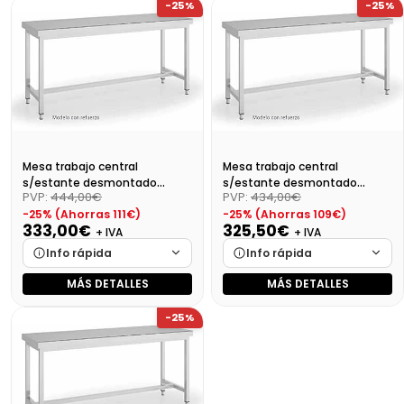
-25%
-25%
Medidas
Cargando…
Medidas
Cargando…
Disponibilidad
Cargando…
Disponibilidad
Cargando…
Precio final (+21%)
429,25 €
Precio final (+21%)
413,82 €
Mesa trabajo central
Mesa trabajo central
s/estante desmontado
s/estante desmontado
PVP:
444,00€
PVP:
434,00€
Dim:800X700X850
Dim:700X700X850 Mm
-25% (Ahorras 111€)
-25% (Ahorras 109€)
333,00€
325,50€
+ IVA
+ IVA
Info rápida
Info rápida
MÁS DETALLES
MÁS DETALLES
Marca
Cargando…
Marca
Cargando…
-25%
Medidas
Cargando…
Medidas
Cargando…
Disponibilidad
Cargando…
Disponibilidad
Cargando…
Precio final (+21%)
402,93 €
Precio final (+21%)
393,85 €