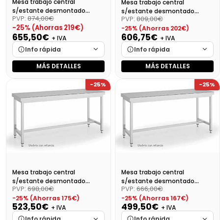
Mesa trabajo central
Mesa trabajo central
s/estante desmontado
s/estante desmontado
PVP:
874,00€
PVP:
809,00€
Dim:2400X700X850
Dim:2200X700X850
-25% (Ahorras 219€)
-25% (Ahorras 202€)
655,50€
606,75€
+ IVA
+ IVA
Info rápida
Info rápida
MÁS DETALLES
MÁS DETALLES
Marca
Cargando…
Marca
Cargando…
-25%
-25%
Medidas
Cargando…
Medidas
Cargando…
Disponibilidad
Cargando…
Disponibilidad
Cargando…
Precio final (+21%)
793,16 €
Precio final (+21%)
734,17 €
Mesa trabajo central
Mesa trabajo central
s/estante desmontado
s/estante desmontado
PVP:
698,00€
PVP:
666,00€
Dim:2000X700X850 Mm
Dim:1900X700X850 Mm
-25% (Ahorras 175€)
-25% (Ahorras 167€)
523,50€
499,50€
+ IVA
+ IVA
Info rápida
Info rápida