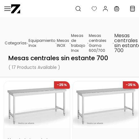
Saltar al
contenido
principal
Mesas
Mesas
Mesas
centrales
Equipamiento
Mesas
de
centrales
Categorías
sin estant
Inox
INOX
trabajo
Gama
700
Inox
600/700
Mesas centrales sin estante 700
( 17 Products Available )
-25%
-25%