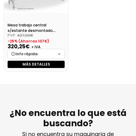
Mesa trabajo central
s/estante desmontado
PVP:
427,00€
Dim:600X700X850 Mm
-25% (Ahorras 107€)
320,25€
+ IVA
Info rápida
MÁS DETALLES
Marca
Cargando…
Medidas
Cargando…
Disponibilidad
Cargando…
Precio final (+21%)
387,50 €
¿No encuentra lo que está
buscando?
Si no encuentra su maquinaria de