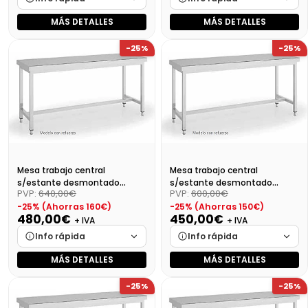
MÁS DETALLES
MÁS DETALLES
Marca
Cargando…
Marca
Cargando…
-25%
-25%
Medidas
Cargando…
Medidas
Cargando…
Disponibilidad
Cargando…
Disponibilidad
Cargando…
Precio final (+21%)
633,44 €
Precio final (+21%)
604,40 €
Mesa trabajo central
Mesa trabajo central
s/estante desmontado
s/estante desmontado
PVP:
640,00€
PVP:
600,00€
Dim:1800X700X850 Mm
Dim:1700X700X850 Mm
-25% (Ahorras 160€)
-25% (Ahorras 150€)
480,00€
450,00€
+ IVA
+ IVA
Info rápida
Info rápida
MÁS DETALLES
MÁS DETALLES
Marca
Cargando…
Marca
Cargando…
-25%
-25%
Medidas
Cargando…
Medidas
Cargando…
Disponibilidad
Cargando…
Disponibilidad
Cargando…