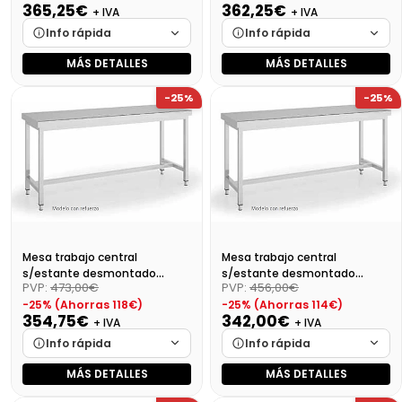
365,25€
362,25€
+ IVA
+ IVA
Info rápida
Info rápida
MÁS DETALLES
MÁS DETALLES
Marca
Cargando…
Marca
Cargando…
-25%
-25%
Medidas
Cargando…
Medidas
Cargando…
Disponibilidad
Cargando…
Disponibilidad
Cargando…
Precio final (+21%)
441,95 €
Precio final (+21%)
438,32 €
Mesa trabajo central
Mesa trabajo central
s/estante desmontado
s/estante desmontado
PVP:
473,00€
PVP:
456,00€
Dim:1000X700X850
Dim:900X700X850 Mm
-25% (Ahorras 118€)
-25% (Ahorras 114€)
354,75€
342,00€
+ IVA
+ IVA
Info rápida
Info rápida
MÁS DETALLES
MÁS DETALLES
Marca
Cargando…
Marca
Cargando…