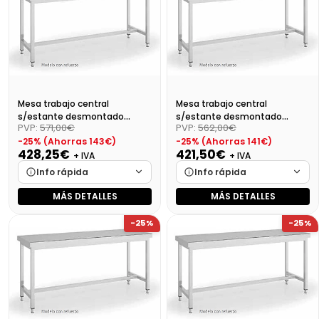
Precio final (+21%)
580,80 €
Precio final (+21%)
544,50 €
Mesa trabajo central
Mesa trabajo central
s/estante desmontado
s/estante desmontado
PVP:
571,00€
PVP:
562,00€
Dim:1600X700X850 Mm
Dim:1500X700X850 Mm
-25% (Ahorras 143€)
-25% (Ahorras 141€)
428,25€
421,50€
+ IVA
+ IVA
Info rápida
Info rápida
MÁS DETALLES
MÁS DETALLES
Marca
Cargando…
Marca
Cargando…
-25%
-25%
Medidas
Cargando…
Medidas
Cargando…
Disponibilidad
Cargando…
Disponibilidad
Cargando…
Precio final (+21%)
518,18 €
Precio final (+21%)
510,02 €