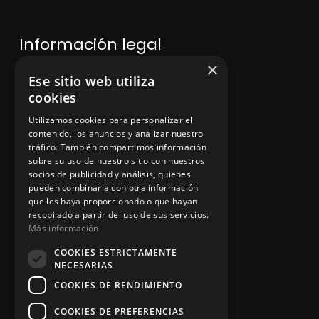
Información legal
×
Ese sitio web utiliza
Política de privacidad
cookies
Aviso legal
Utilizamos cookies para personalizar el
contenido, los anuncios y analizar nuestro
tráfico. También compartimos información
sobre su uso de nuestro sitio con nuestros
socios de publicidad y análisis, quienes
App Zine Hostelería
pueden combinarla con otra información
que les haya proporcionado o que hayan
recopilado a partir del uso de sus servicios.
Más información
COOKIES ESTRICTAMENTE
NECESARIAS
COOKIES DE RENDIMIENTO
COOKIES DE PREFERENCIAS