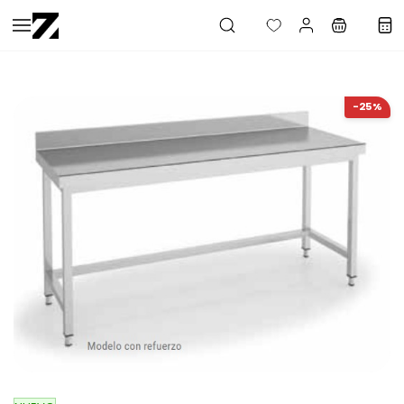
Saltar al
contenido
principal
-25%