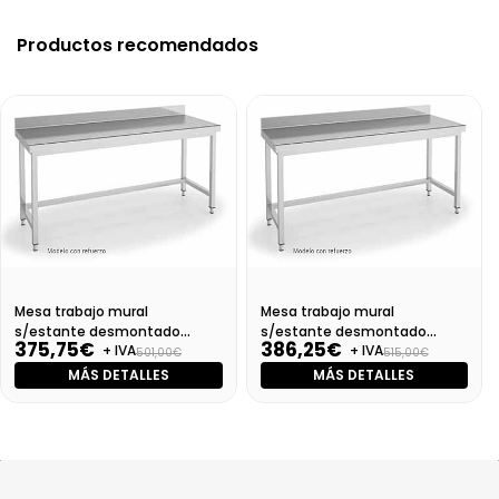
Productos recomendados
Mesa trabajo mural
Mesa trabajo mural
s/estante desmontado
s/estante desmontado
375,75€
386,25€
+ IVA
+ IVA
Dim:1000X700X850
Dim:1100X700X850 Mm
501,00€
515,00€
MÁS DETALLES
MÁS DETALLES