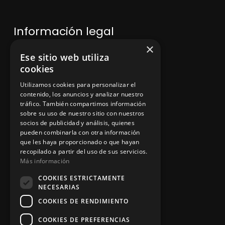
Información legal
×
Ese sitio web utiliza
Política de privacidad
cookies
Aviso legal
Utilizamos cookies para personalizar el
contenido, los anuncios y analizar nuestro
tráfico. También compartimos información
sobre su uso de nuestro sitio con nuestros
socios de publicidad y análisis, quienes
App Zine Hostelería
pueden combinarla con otra información
que les haya proporcionado o que hayan
recopilado a partir del uso de sus servicios.
Más información
COOKIES ESTRICTAMENTE
NECESARIAS
COOKIES DE RENDIMIENTO
COOKIES DE PREFERENCIAS