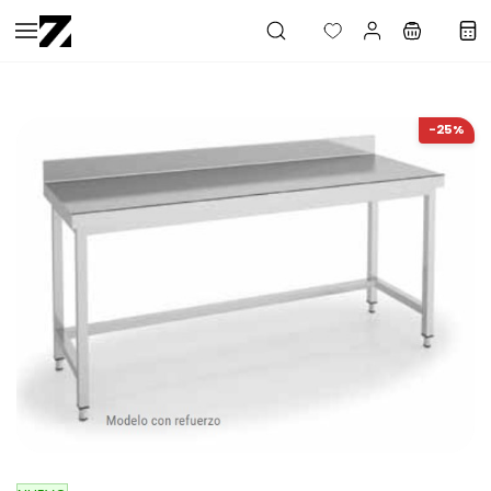
Saltar al
contenido
principal
-25%