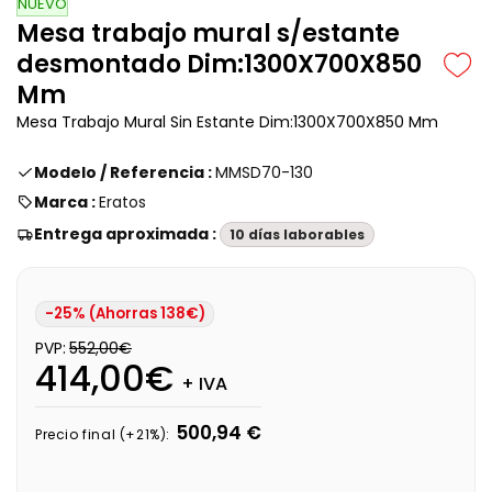
NUEVO
Mesa trabajo mural s/estante
desmontado Dim:1300X700X850
Mm
Mesa Trabajo Mural Sin Estante Dim:1300X700X850 Mm
Modelo / Referencia :
MMSD70-130
Marca :
Eratos
Entrega aproximada :
10 días laborables
-25% (Ahorras 138€)
PVP:
552,00€
414,00€
+ IVA
500,94 €
Precio final (+21%):