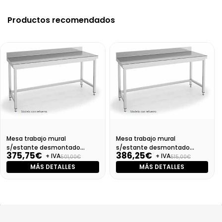
Productos recomendados
Mesa trabajo mural
Mesa trabajo mural
s/estante desmontado
s/estante desmontado
375,75€
386,25€
+ IVA
+ IVA
Dim:1000X700X850
Dim:1100X700X850 Mm
501,00€
515,00€
MÁS DETALLES
MÁS DETALLES