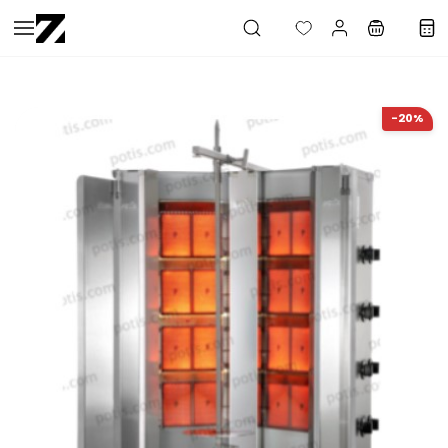
Saltar al
contenido
principal
-20%