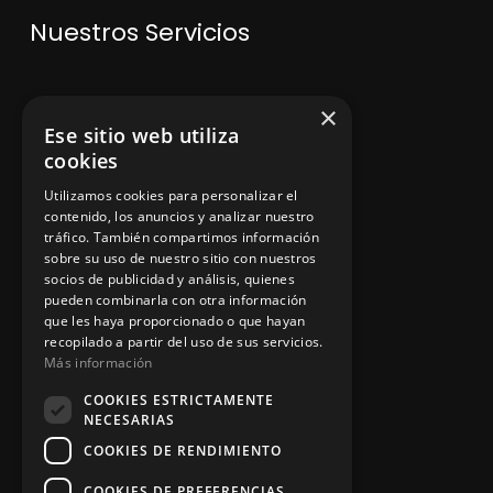
Nuestros Servicios
V
enta de maquinaria
×
Ese sitio web utiliza
Asesoramiento personalizado
cookies
Instalación y reparación
Utilizamos cookies para personalizar el
contenido, los anuncios y analizar nuestro
Contacto
tráfico. También compartimos información
sobre su uso de nuestro sitio con nuestros
socios de publicidad y análisis, quienes
pueden combinarla con otra información
Información legal
que les haya proporcionado o que hayan
recopilado a partir del uso de sus servicios.
Más información
Política de privacidad
COOKIES ESTRICTAMENTE
NECESARIAS
Aviso legal
COOKIES DE RENDIMIENTO
COOKIES DE PREFERENCIAS