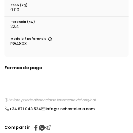
Peso (kg)
0.00
Potencia (Kw)
22.4
Modelo / Referencia
PG4803
Formas de pago
La foto puede diferenciarse levemente del original
+34 871 043 524
info@zinehosteleria.com
Compartir :