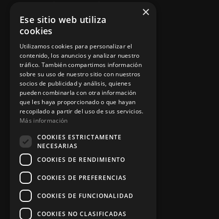
Instalación y reparación
×
Ese sitio web utiliza
Contacto
cookies
Utilizamos cookies para personalizar el
contenido, los anuncios y analizar nuestro
Información legal
tráfico. También compartimos información
sobre su uso de nuestro sitio con nuestros
socios de publicidad y análisis, quienes
pueden combinarla con otra información
Política de privacidad
que les haya proporcionado o que hayan
recopilado a partir del uso de sus servicios.
Aviso legal
Más información
COOKIES ESTRICTAMENTE
NECESARIAS
App Zine Hostelería
COOKIES DE RENDIMIENTO
COOKIES DE PREFERENCIAS
COOKIES DE FUNCIONALIDAD
COOKIES NO CLASIFICADAS