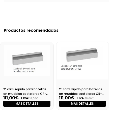
Productos recomendados
2º carril rápido para botellas
2º carril rápido para botellas
en muebles cocteleros CR-
en muebles cocteleros CR-
111,00€
111,00€
+ IVA
+ IVA
100
120
148,00€
148,00€
MÁS DETALLES
MÁS DETALLES