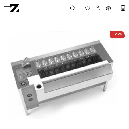
Saltar al
contenido
principal
-25%