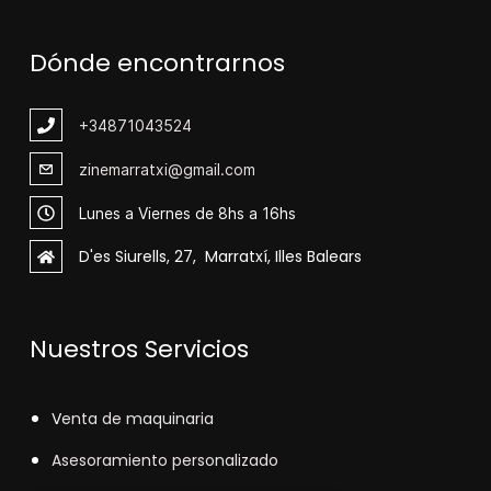
Dónde encontrarnos
+348
71043524
zinemarratxi@gmail.com
Lunes a Viernes de 8hs a 16hs
D'es Siurells, 27, Marratxí, Illes Balears
Nuestros Servicios
V
enta de maquinaria
Asesoramiento personalizado