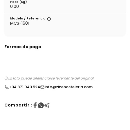
Peso (kg)
0.00
Modelo / Referencia
MCS-160I
Formas de pago
La foto puede diferenciarse levemente del original
+34 871 043 524
info@zinehosteleria.com
Compartir :