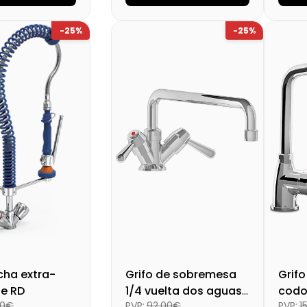
Cargando…
Medidas
Cargando…
Medi
-25%
-25%
lidad
Cargando…
Disponibilidad
Cargando…
Disp
al (+21%)
48,40 €
Precio final (+21%)
Preci
267,71 €
cha extra-
Grifo de sobremesa
Grif
ie RD
1/4 vuelta dos aguas
codo
00€
PVP:
92,00€
PVP:
1