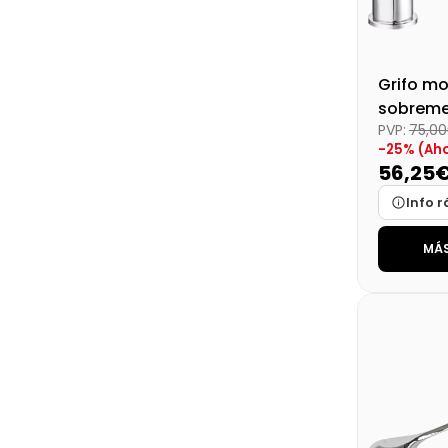
Grifo 
sobreme
PVP:
75,0
fregader
-25% (Aho
Ecológi
56,25
Info r
MÁS
Marca
Medidas
Disponibi
Precio fin