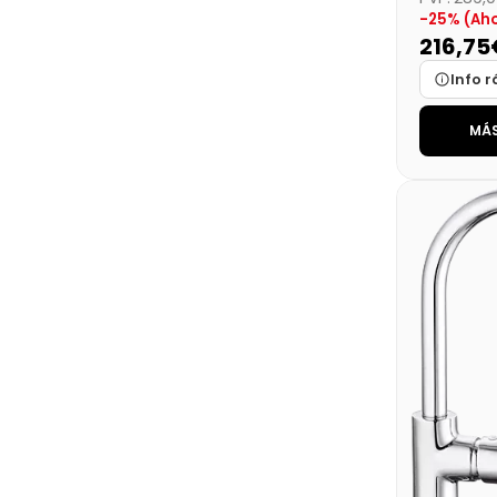
-25% (Aho
216,75
Info r
MÁS
Marca
Medidas
Disponibi
Precio fin