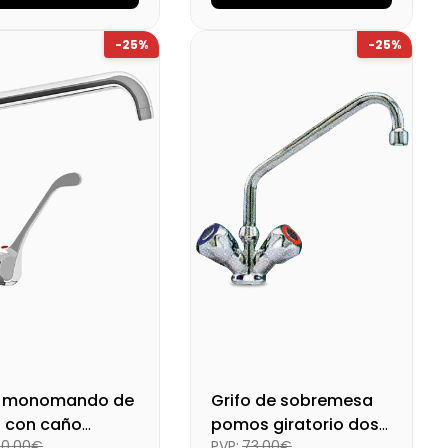
das
Cargando…
Medidas
Cargando…
-25%
-25%
onibilidad
Cargando…
Disponibilidad
Cargando…
o final (+21%)
116,16 €
Precio final (+21%)
125,84 €
o monomando de
Grifo de sobremesa
 con caño
pomos giratorio dos
50,00€
PVP:
73,00€