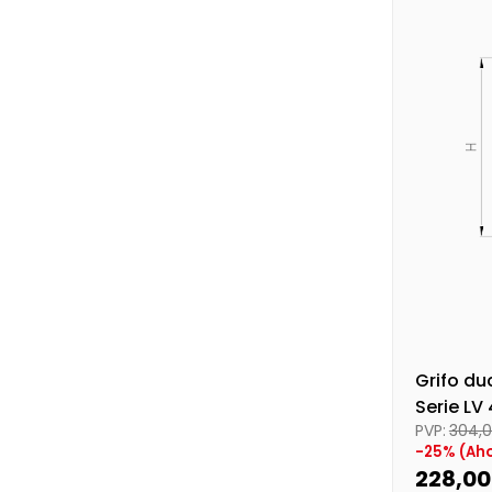
Precio fin
Grifo d
Serie LV
PVP:
304,
-25% (Aho
228,0