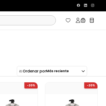
Ordenar por
Más reciente
-20%
-20%