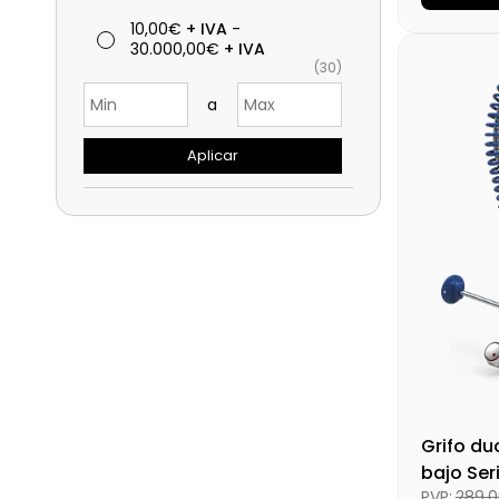
Medidas
10,00€
+ IVA
-
30.000,00€
+ IVA
Disponibi
(30)
Precio fin
a
Aplicar
Grifo du
bajo Ser
PVP:
289,