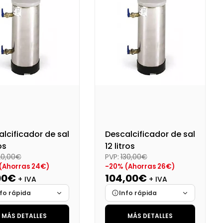
lcificador de sal
Descalcificador de sal
os
12 litros
20,00€
PVP:
130,00€
(Ahorras 24€)
-20% (Ahorras 26€)
00€
104,00€
+ IVA
+ IVA
fo rápida
Info rápida
MÁS DETALLES
MÁS DETALLES
ca
Cargando…
Marca
Cargando…