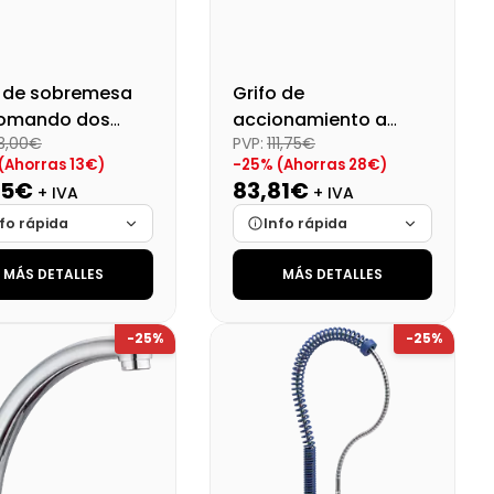
o de sobremesa
Grifo de
omando dos
accionamiento a
3,00€
PVP:
111,75€
s
codo Serie
(Ahorras 13€)
-25% (Ahorras 28€)
Monoblock
75€
83,81€
+ IVA
+ IVA
fo rápida
Info rápida
MÁS DETALLES
MÁS DETALLES
ca
Cargando…
Marca
Cargando…
das
Cargando…
Medidas
Cargando…
-25%
-25%
onibilidad
Cargando…
Disponibilidad
Cargando…
o final (+21%)
48,10 €
Precio final (+21%)
101,41 €