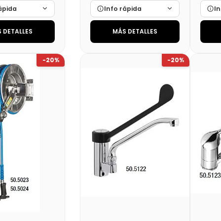
ápida
Info rápida
In
 DETALLES
MÁS DETALLES
Cargando…
Marca
Cargando…
Mar
Cargando…
Medidas
Cargando…
Medi
-20%
-20%
lidad
Cargando…
Disponibilidad
Cargando…
Disp
al (+21%)
Precio final (+21%)
Preci
275,88 €
732,35 €