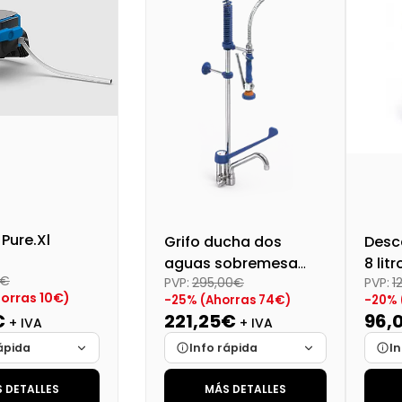
Pure.Xl
Grifo ducha dos
Desca
aguas sobremesa
8 litr
0€
PVP:
295,00€
PVP:
1
Serie Monoblock
orras 10€)
-25% (Ahorras 74€)
-20% 
€
221,25€
96,
+ IVA
+ IVA
ápida
Info rápida
In
 DETALLES
MÁS DETALLES
Cargando…
Marca
Cargando…
Mar