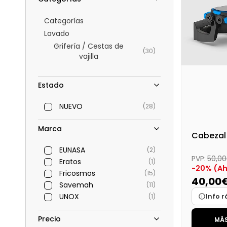
Categorías
Lavado
Grifería / Cestas de
(30)
vajilla
Estado
NUEVO
(28)
Marca
Cabezal 
EUNASA
(2)
PVP:
50,0
Eratos
(1)
-20% (Ah
Fricosmos
(15)
40,00
Savemah
(11)
UNOX
(1)
Info r
Precio
MÁS
Marca