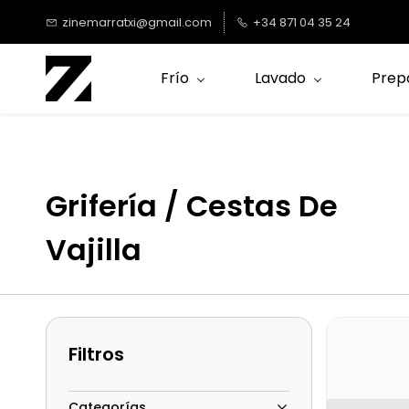
Saltar al
zinemarratxi@gmail.com
+34 871 04 35 24
contenido
principal
Frío
Lavado
Prep
Grifería / Cestas De
Vajilla
Filtros
Categorías