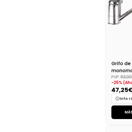
Grifo d
monoma
PVP:
63,0
dos agu
-25% (Aho
47,25
Info r
MÁS
Marca
Medidas
Disponibi