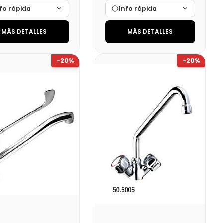
fo rápida
Info rápida
MÁS DETALLES
MÁS DETALLES
ca
Cargando…
Marca
Cargando…
das
Cargando…
Medidas
Cargando…
-20%
-20%
onibilidad
Cargando…
Disponibilidad
Cargando…
o final (+21%)
Precio final (+21%)
223,34 €
1241,11 €