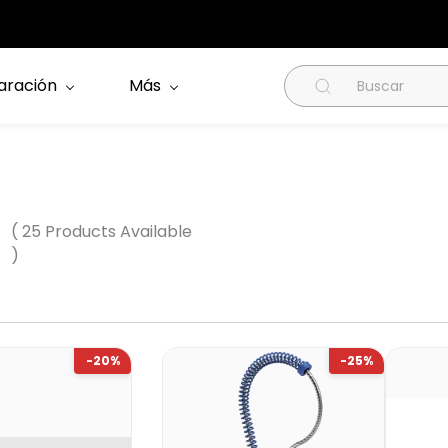
aración
Más
( 25 Products Available
)
-20%
-25%