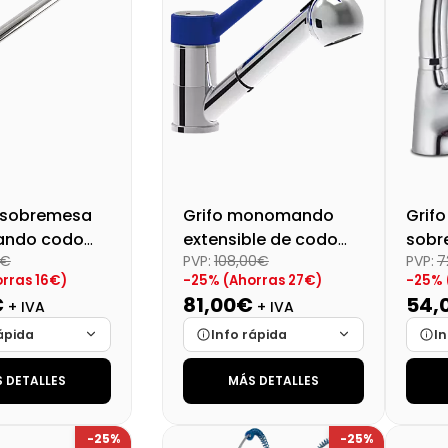
e sobremesa
Grifo monomando
Grif
ndo codo
extensible de codo
sobr
0€
PVP:
108,00€
PVP:
7
as
leva larga
para
rras 16€)
-25% (Ahorras 27€)
-25% 
€
81,00€
54,
+ IVA
+ IVA
ápida
Info rápida
In
 DETALLES
MÁS DETALLES
Cargando…
Marca
Cargando…
Mar
Cargando…
Medidas
Cargando…
Medi
-25%
-25%
lidad
Cargando…
Disponibilidad
Cargando…
Disp