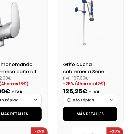
o monomando
Grifo ducha
emesa caño alto
sobremesa Serie
2,00€
PVP:
167,00€
 fregadero
Basic 45x120
(Ahorras 18€)
-25% (Ahorras 42€)
00€
125,25€
+ IVA
+ IVA
fo rápida
Info rápida
MÁS DETALLES
MÁS DETALLES
ca
Cargando…
Marca
Cargando…
das
Cargando…
Medidas
Cargando…
-25%
-20%
onibilidad
Cargando…
Disponibilidad
Cargando…