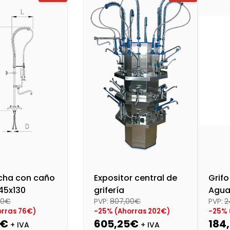
al (+21%)
57,17 €
Precio final (+21%)
98,01 €
Preci
ucha con caño
Expositor central de
Grif
 45x130
grifería
Agua
00€
PVP:
807,00€
PVP:
2
1/4 G
rras 76€)
-25% (Ahorras 202€)
-25% 
0€
605,25€
184
+ IVA
+ IVA