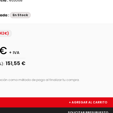
cia :
463068
s
ada :
En Stock
 42€)
5€
+ IVA
151,55 €
%):
opción como método de pago al finalizar tu compra.
+ AGREGAR AL CARRITO
SOLICITAR PRESUPUESTO