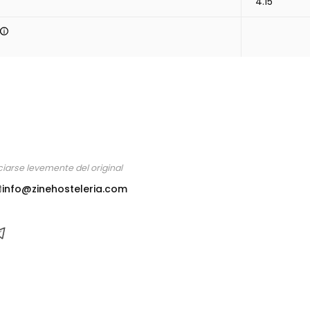
4.15
ciarse levemente del original
info@zinehosteleria.com