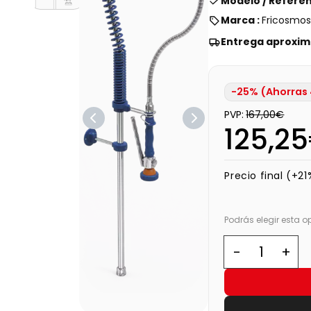
Modelo / Referen
Marca :
Fricosmo
Entrega aproxim
-25% (Ahorras
PVP:
167,00€
125,2
Precio final (+21
Podrás elegir esta 