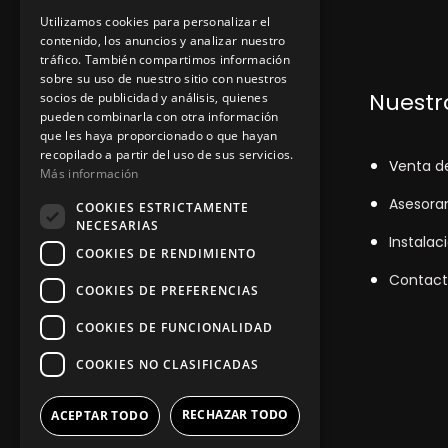
Utilizamos cookies para personalizar el
contenido, los anuncios y analizar nuestro
tráfico. También compartimos información
sobre su uso de nuestro sitio con nuestros
Dónde encontrarnos
Nuestro
socios de publicidad y análisis, quienes
pueden combinarla con otra información
que les haya proporcionado o que hayan
recopilado a partir del uso de sus servicios.
+348
71043524
V
enta d
Más información
zinemarratxi@gmail.com
Asesora
COOKIES ESTRICTAMENTE
NECESARIAS
Lunes a Viernes de 8hs a 16hs
Instalac
COOKIES DE RENDIMIENTO
D'es Siurells, 27, Marratxí, Illes
Contact
COOKIES DE PREFERENCIAS
Balears
COOKIES DE FUNCIONALIDAD
COOKIES NO CLASIFICADAS
RECHAZAR TODO
ACEPTAR TODO