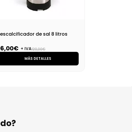
escalcificador de sal 8 litros
Gri
96,00€
63
+ IVA
120,00€
MÁS DETALLES
ndo?