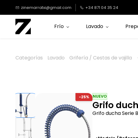
Saltar al
zinemarratxi@gmail.com
+34 871 04 35 24
contenido
principal
Frío
Lavado
Prep
Categorías
Lavado
Grifería / Cestas de vajilla
NUEVO
-25%
Grifo duc
Grifo ducha Serie