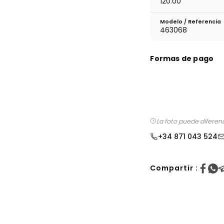
120.00
Modelo / Referencia
463068
Formas de pago
La foto puede diferen
+34 871 043 524
Compartir :