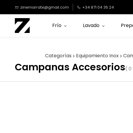
Saltar al
zinemarratxi@gmail.com
+34 871 04 35 24
contenido
principal
Frío
Lavado
Prep
Categorías
Equipamiento Inox
Cam
Campanas Accesorios
( 0