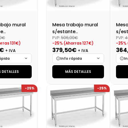
abajo mural
Mesa trabajo mural
Mesa
te
s/estante
s/es
00€
PVP:
506,00€
PVP:
4
tado
desmontado
des
rras 131€)
-25% (Ahorras 127€)
-25% 
0X600X850
Dim:1300X600X850
Dim:
5€
379,50€
364
+ IVA
+ IVA
Mm
ápida
Info rápida
In
 DETALLES
MÁS DETALLES
Cargando…
Marca
Cargando…
Mar
Cargando…
Medidas
Cargando…
Medi
-25%
-25%
lidad
Cargando…
Disponibilidad
Cargando…
Disp
al (+21%)
Precio final (+21%)
Preci
476,44 €
459,20 €