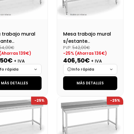
 trabajo mural
Mesa trabajo mural
tante
s/estante
54,00€
PVP:
542,00€
montado
desmontado
(Ahorras 139€)
-25% (Ahorras 136€)
1600X600X850
Dim:1500X600X850
,50€
406,50€
+ IVA
+ IVA
fo rápida
Info rápida
MÁS DETALLES
MÁS DETALLES
ca
Cargando…
Marca
Cargando…
das
Cargando…
Medidas
Cargando…
-25%
-25%
onibilidad
Cargando…
Disponibilidad
Cargando…
o final (+21%)
Precio final (+21%)
502,76 €
491,87 €