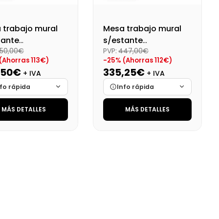
 trabajo mural
Mesa trabajo mural
tante
s/estante
50,00€
PVP:
447,00€
montado
desmontado
(Ahorras 113€)
-25% (Ahorras 112€)
800X600X850
Dim:700X600X850 Mm
,50€
335,25€
+ IVA
+ IVA
fo rápida
Info rápida
MÁS DETALLES
MÁS DETALLES
ca
Cargando…
Marca
Cargando…
das
Cargando…
Medidas
Cargando…
onibilidad
Cargando…
Disponibilidad
Cargando…
o final (+21%)
Precio final (+21%)
408,38 €
405,65 €