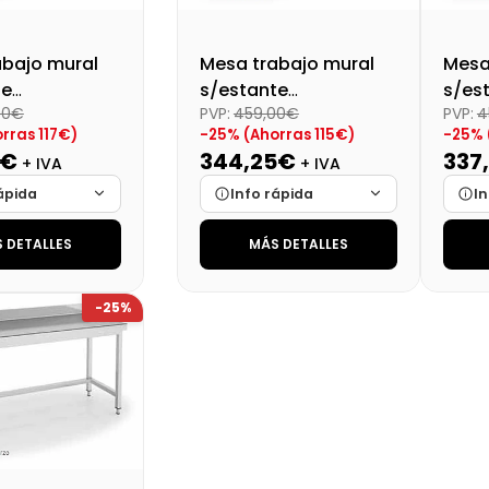
abajo mural
Mesa trabajo mural
Mesa
te
s/estante
s/es
00€
PVP:
459,00€
PVP:
4
tado
desmontado
des
rras 117€)
-25% (Ahorras 115€)
-25% 
0X600X850
Dim:900X600X850 Mm
Dim:
5€
344,25€
337
+ IVA
+ IVA
ápida
Info rápida
In
 DETALLES
MÁS DETALLES
Cargando…
Marca
Cargando…
Mar
Cargando…
Medidas
Cargando…
Medi
-25%
lidad
Cargando…
Disponibilidad
Cargando…
Disp
al (+21%)
Precio final (+21%)
Preci
423,80 €
416,54 €