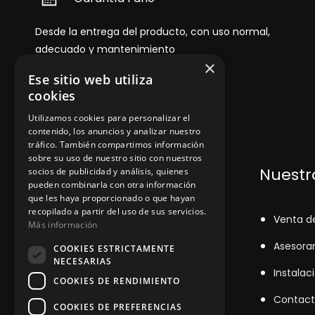
Desde la entrega del producto, con uso normal,
adecuado y mantenimiento
×
Ese sitio web utiliza
cookies
Utilizamos cookies para personalizar el
contenido, los anuncios y analizar nuestro
tráfico. También compartimos información
sobre su uso de nuestro sitio con nuestros
Dónde encontrarnos
Nuestro
socios de publicidad y análisis, quienes
pueden combinarla con otra información
que les haya proporcionado o que hayan
recopilado a partir del uso de sus servicios.
+348
71043524
V
enta d
Más información
zinemarratxi@gmail.com
Asesora
COOKIES ESTRICTAMENTE
NECESARIAS
Lunes a Viernes de 8hs a 16hs
Instalac
COOKIES DE RENDIMIENTO
D'es Siurells, 27, Marratxí, Illes
Contact
COOKIES DE PREFERENCIAS
Balears