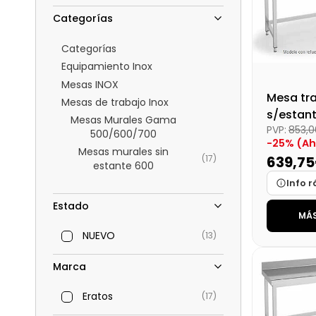
Categorías
Categorías
Equipamiento Inox
Mesas INOX
Mesa tr
Mesas de trabajo Inox
s/estan
Mesas Murales Gama
PVP:
853,
desmon
500/600/700
-25% (Ah
Dim:240
Mesas murales sin
639,7
(17)
Mm
estante 600
Info r
Estado
MÁS
Marca
NUEVO
(13)
Medidas
Disponibi
Marca
Precio fin
Eratos
(17)