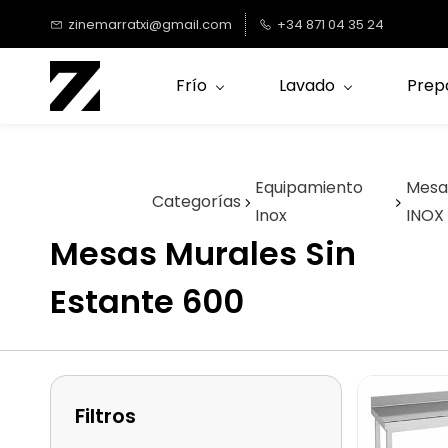
Saltar al
zinemarratxi@gmail.com
+34 871 04 35 24
contenido
principal
Frío
Lavado
Prep
Equipamiento
Mesa
Categorías
Inox
INOX
Mesas Murales Sin
Estante 600
Filtros