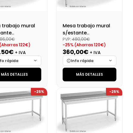
 trabajo mural
Mesa trabajo mural
tante
s/estante
86,00€
PVP:
480,00€
montado
desmontado
(Ahorras 122€)
-25% (Ahorras 120€)
1200X600X850
Dim:1100X600X850 Mm
,50€
360,00€
+ IVA
+ IVA
fo rápida
Info rápida
MÁS DETALLES
MÁS DETALLES
ca
Cargando…
Marca
Cargando…
das
Cargando…
Medidas
Cargando…
-25%
-25%
onibilidad
Cargando…
Disponibilidad
Cargando…
o final (+21%)
Precio final (+21%)
441,04 €
435,60 €