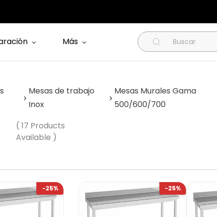
aración
Más
s
Mesas de trabajo
Mesas Murales Gama
Inox
500/600/700
( 17 Products
Available )
-25%
-25%