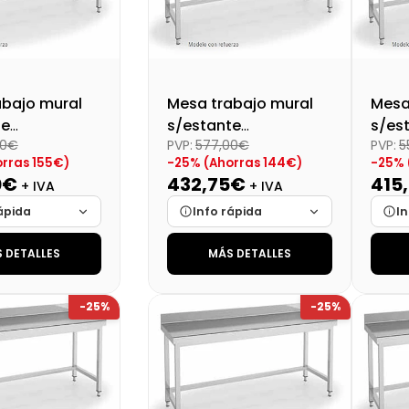
abajo mural
Mesa trabajo mural
Mesa
te
s/estante
s/es
00€
PVP:
577,00€
PVP:
5
tado
desmontado
des
rras 155€)
-25% (Ahorras 144€)
-25% 
0X600X850
Dim:1700X600X850
Dim:
0€
432,75€
415
+ IVA
+ IVA
Mm
ápida
Info rápida
In
 DETALLES
MÁS DETALLES
Cargando…
Marca
Cargando…
Mar
Cargando…
Medidas
Cargando…
Medi
-25%
-25%
lidad
Cargando…
Disponibilidad
Cargando…
Disp
al (+21%)
Precio final (+21%)
Preci
562,65 €
523,63 €