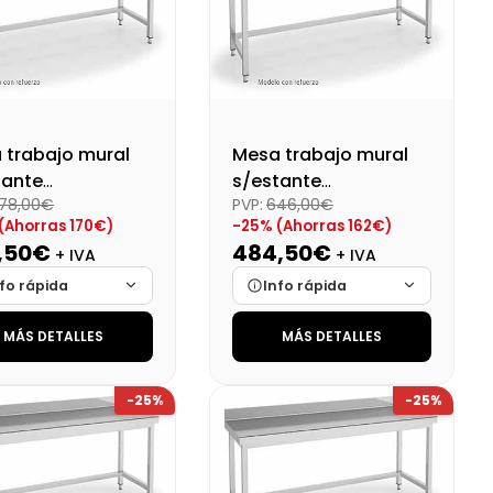
 trabajo mural
Mesa trabajo mural
tante
s/estante
78,00€
PVP:
646,00€
montado
desmontado
(Ahorras 170€)
-25% (Ahorras 162€)
2000X600X850
Dim:1900X600X850
,50€
484,50€
+ IVA
+ IVA
Mm
fo rápida
Info rápida
MÁS DETALLES
MÁS DETALLES
ca
Cargando…
Marca
Cargando…
das
Cargando…
Medidas
Cargando…
-25%
-25%
onibilidad
Cargando…
Disponibilidad
Cargando…
o final (+21%)
Precio final (+21%)
615,29 €
586,25 €