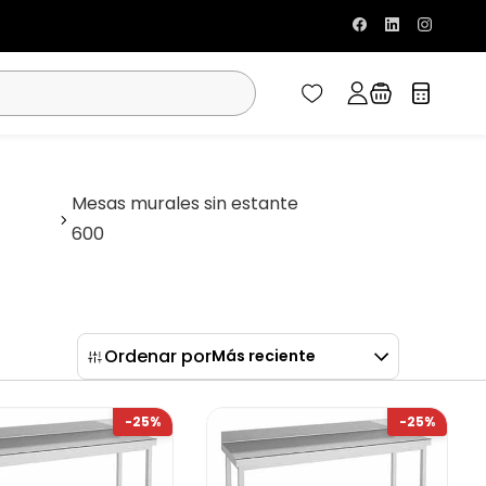
Mesas murales sin estante
600
Ordenar por
Más reciente
-25%
-25%