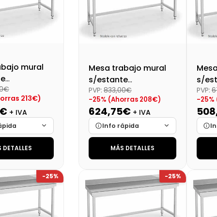
abajo mural
Mesa trabajo mural
Mesa
te
s/estante
s/es
00€
tado
PVP:
833,00€
PVP:
6
desmontado
des
orras 213€)
-25% (Ahorras 208€)
-25% 
0X600X850
Dim:2200X600X850
Dim:
5€
624,75€
508
+ IVA
+ IVA
ápida
Info rápida
In
 DETALLES
MÁS DETALLES
Cargando…
Marca
Cargando…
Mar
Cargando…
Medidas
Cargando…
Medi
-25%
-25%
lidad
Cargando…
Disponibilidad
Cargando…
Disp
al (+21%)
Precio final (+21%)
Preci
774,10 €
755,95 €