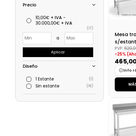
Precio
10,00€
+ IVA
-
30.000,00€
+ IVA
(17)
Mesa tr
a
s/estan
PVP:
620,
desmon
Aplicar
-25% (Aho
Dim:180
465,0
Diseño
Info r
1 Estante
(1)
MÁS
Marca
Sin estante
(16)
Medidas
Disponibi
Precio fin