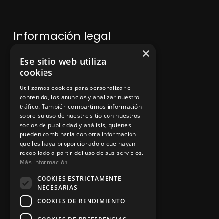
Información legal
×
Ese sitio web utiliza
Política de privacidad
cookies
Aviso legal
Utilizamos cookies para personalizar el
contenido, los anuncios y analizar nuestro
tráfico. También compartimos información
sobre su uso de nuestro sitio con nuestros
socios de publicidad y análisis, quienes
App Zine Hostelería
pueden combinarla con otra información
que les haya proporcionado o que hayan
recopilado a partir del uso de sus servicios.
Más información
COOKIES ESTRICTAMENTE
NECESARIAS
COOKIES DE RENDIMIENTO