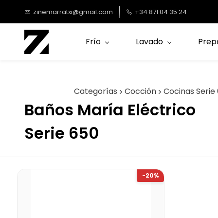
Saltar al
zinemarratxi@gmail.com
+34 871 04 35 24
contenido
principal
Frío
Lavado
Prep
Categorías
Cocción
Cocinas Serie
Baños María Eléctrico
Serie 650
-20%