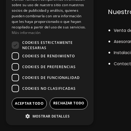
sobre su uso de nuestro sitio con nuestros
Dónde encontrarnos
Nuestro
socios de publicidad y análisis, quienes
pueden combinarla con otra información
que les haya proporcionado o que hayan
recopilado a partir del uso de sus servicios.
+348
71043524
V
enta d
Más información
zinemarratxi@gmail.com
Asesora
COOKIES ESTRICTAMENTE
NECESARIAS
Lunes a Viernes de 8hs a 16hs
Instalac
COOKIES DE RENDIMIENTO
D'es Siurells, 27, Marratxí, Illes
Contact
COOKIES DE PREFERENCIAS
Balears
COOKIES DE FUNCIONALIDAD
COOKIES NO CLASIFICADAS
RECHAZAR TODO
ACEPTAR TODO
MOSTRAR DETALLES