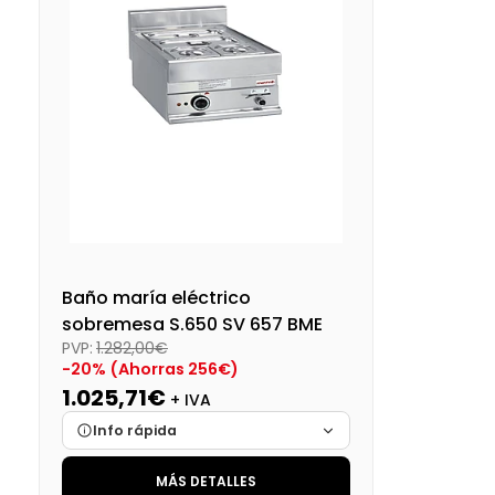
Baño maría eléctrico
sobremesa S.650 SV 657 BME
PVP:
1.282,00€
-20% (Ahorras 256€)
1.025,71€
+ IVA
Info rápida
MÁS DETALLES
Marca
Cargando…