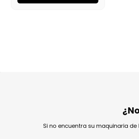
Medidas
Cargando…
Disponibilidad
Cargando…
Precio final (+21%)
1241,11 €
¿No
Si no encuentra su maquinaria de