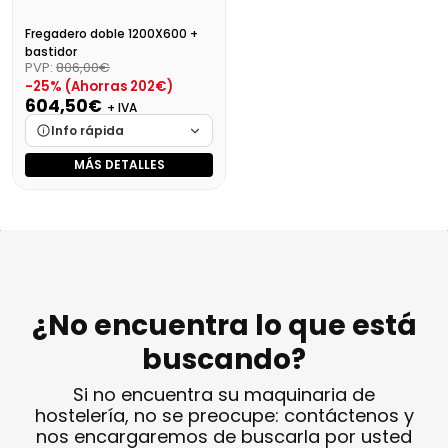
Fregadero doble 1200X600 +
bastidor
PVP:
806,00€
-25% (Ahorras 202€)
604,50€
+ IVA
Info rápida
MÁS DETALLES
Marca
Cargando…
Medidas
Cargando…
Disponibilidad
Cargando…
Precio final (+21%)
731,44 €
¿No encuentra lo que está
buscando?
Si no encuentra su maquinaria de
hostelería, no se preocupe: contáctenos y
nos encargaremos de buscarla por usted