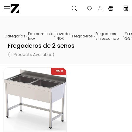
Saltar al
contenido
principal
Fr
Equipamiento
Lavado
Fregaderos
Categorías
Fregaderos
de 
Inox
INOX
sin escurridor
Fregaderos de 2 senos
( 1 Products Available )
-25%