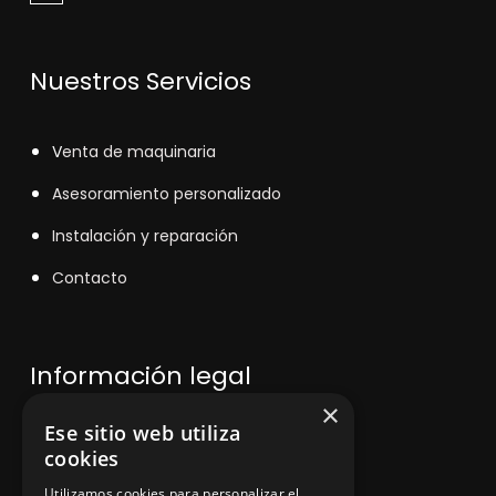
Nuestros Servicios
V
enta de maquinaria
Asesoramiento personalizado
Instalación y reparación
Contacto
Información legal
×
Ese sitio web utiliza
Política de privacidad
cookies
Aviso legal
Utilizamos cookies para personalizar el