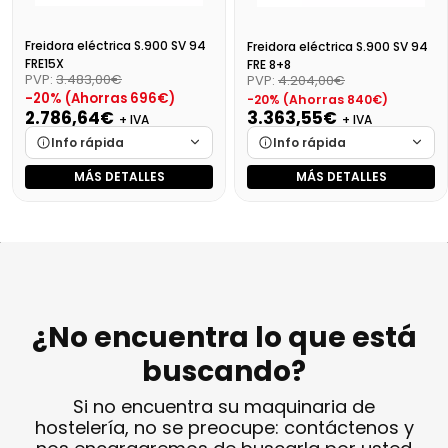
Freidora eléctrica S.900 SV 94
Freidora eléctrica S.900 SV 94
FRE15X
FRE 8+8
PVP:
3.483,00€
PVP:
4.204,00€
-20% (Ahorras 696€)
-20% (Ahorras 840€)
2.786,64€
3.363,55€
+ IVA
+ IVA
Info rápida
Info rápida
MÁS DETALLES
MÁS DETALLES
Marca
Cargando…
Marca
Cargando…
Medidas
Cargando…
Medidas
Cargando…
Disponibilidad
Cargando…
Disponibilidad
Cargando…
Precio final (+21%)
3371,83 €
Precio final (+21%)
4069,90 €
¿No encuentra lo que está
buscando?
Si no encuentra su maquinaria de
hostelería, no se preocupe: contáctenos y